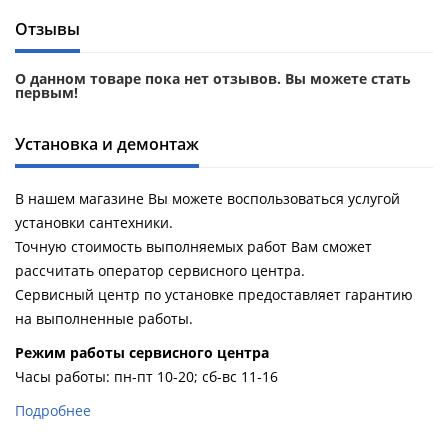
Душевой
Душевой
Отзывы
уголок
уголок
BelBagno
BelBagno
UNO-AH-
UNO-AH-
О данном товаре пока нет отзывов. Вы можете стать
1-120/90-
1-120/90-
первым!
P-Cr без
P-Cr без
поддона
поддона
Установка и демонтаж
(витрина)
(витрина)
Все
Все
В нашем магазине Вы можете воспользоваться услугой
новинки
акции
установки сантехники.
Точную стоимость выполняемых работ Вам сможет
рассчитать оператор сервисного центра.
Сервисный центр по установке предоставляет гарантию
на выполненные работы.
Pежим работы сервисного центра
Часы работы: пн-пт 10-20; сб-вс 11-16
Подробнее