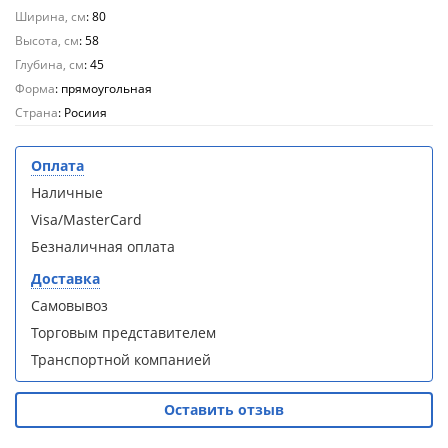
кабина
кабина
Ширина, см
: 80
AvaCan
AvaCan
Высота, см
L910
L910
: 58
(L910)
(L910)
Глубина, см
: 45
Форма
: прямоугольная
Страна
: Росиия
Оплата
Душевой
Душевой
Наличные
уголок
уголок
Visa/MasterCard
ABBER
ABBER
Schwarzer
Schwarzer
Безналичная оплата
Diamant
Diamant
Доставка
AG30120B5-
AG30120B5-
S90B5 +
S90B5 +
Самовывоз
поддон
поддон
Торговым представителем
(Витрина)
(Витрина)
Транспортной компанией
Оставить отзыв