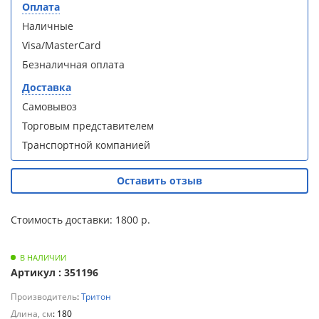
Оплата
Для
Душевая
Душевая
Наличные
полотенцесушителей
кабина
кабина
Loranto CS-
Loranto CS-
Visa/MasterCard
21800-100
21800-100
Слив
Безналичная оплата
с низким
с низким
и
поддоном
поддоном
Доставка
трапы
15см,
15см,
Самовывоз
прозрачное
прозрачное
Торговым представителем
закаленное
закаленное
Для
стекло 5
стекло 5
климатической
Транспортной компанией
мм, задние
мм, задние
техники
стеклянные
стеклянные
стенки
стенки
Оставить отзыв
Для
белый,
белый,
профиль
профиль
измельчителей
Стоимость доставки: 1800 р.
чер .
чер .
пищевых
отходов
В НАЛИЧИИ
Артикул : 351196
Производитель
:
Тритон
Душевая
Душевая
Длина, см
: 180