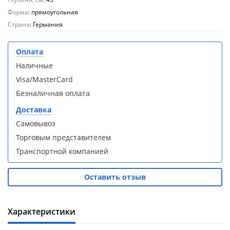
кабина
кабина
AvaCan
AvaCan
Форма
: прямоугольная
L910
L910
Страна
: Германия
(L910)
(L910)
Оплата
Наличные
Visa/MasterCard
Безналичная оплата
Душевой
Душевой
уголок
уголок
Доставка
ABBER
ABBER
Самовывоз
Schwarzer
Schwarzer
Diamant
Diamant
Торговым представителем
AG30120B5-
AG30120B5-
Транспортной компанией
S90B5 +
S90B5 +
поддон
поддон
(Витрина)
(Витрина)
Оставить отзыв
Характеристики