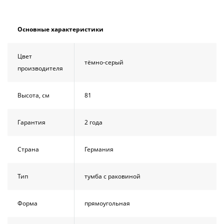
Душевой
Душевой
уголок
уголок
BelBagno
BelBagno
Основные характеристики
UNO-AH-
UNO-AH-
1-120/90-
1-120/90-
P-Cr без
P-Cr без
Цвет
поддона
поддона
тёмно-серый
производителя
(витрина)
(витрина)
Все
Все
Высота, см
81
новинки
акции
Гарантия
2 года
Страна
Германия
Тип
тумба с раковиной
Форма
прямоугольная