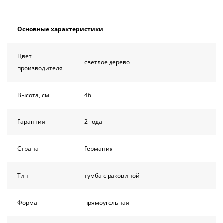
Душевой
Душевой
уголок
уголок
BelBagno
BelBagno
Основные характеристики
UNO-AH-
UNO-AH-
1-120/90-
1-120/90-
P-Cr без
P-Cr без
Цвет
поддона
поддона
светлое дерево
производителя
(витрина)
(витрина)
Все
Все
Высота, см
46
новинки
акции
Гарантия
2 года
Страна
Германия
Тип
тумба с раковиной
Форма
прямоугольная