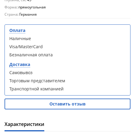
кабина
кабина
AvaCan
AvaCan
Форма
: прямоугольная
L910
L910
Страна
: Германия
(L910)
(L910)
Оплата
Наличные
Visa/MasterCard
Безналичная оплата
Душевой
Душевой
уголок
уголок
Доставка
ABBER
ABBER
Самовывоз
Schwarzer
Schwarzer
Diamant
Diamant
Торговым представителем
AG30120B5-
AG30120B5-
Транспортной компанией
S90B5 +
S90B5 +
поддон
поддон
(Витрина)
(Витрина)
Оставить отзыв
Характеристики