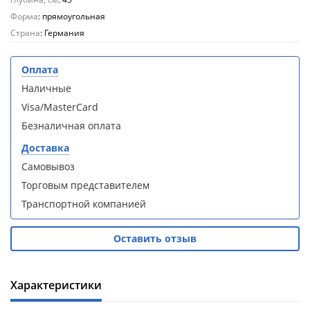
кабина
кабина
AvaCan
AvaCan
Форма
: прямоугольная
L910
L910
Страна
: Германия
(L910)
(L910)
Оплата
Наличные
Visa/MasterCard
Безналичная оплата
Душевой
Душевой
уголок
уголок
Доставка
ABBER
ABBER
Самовывоз
Schwarzer
Schwarzer
Diamant
Diamant
Торговым представителем
AG30120B5-
AG30120B5-
Транспортной компанией
S90B5 +
S90B5 +
поддон
поддон
(Витрина)
(Витрина)
Оставить отзыв
Характеристики