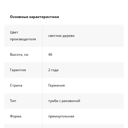
Душевой
Душевой
уголок
уголок
BelBagno
BelBagno
Основные характеристики
UNO-AH-
UNO-AH-
1-120/90-
1-120/90-
P-Cr без
P-Cr без
Цвет
поддона
поддона
светлое дерево
производителя
(витрина)
(витрина)
Все
Все
Высота, см
46
новинки
акции
Гарантия
2 года
Страна
Германия
Тип
тумба с раковиной
Форма
прямоугольная