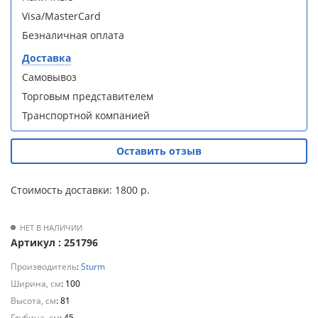
S90B5 +
S90B5 +
Для
Visa/MasterCard
поддон
поддон
полотенцесушителей
(Витрина)
(Витрина)
Безналичная оплата
Доставка
Слив
Самовывоз
и
трапы
Торговым представителем
Транспортной компанией
Душевой
Душевой
Для
уголок
уголок
климатической
BelBagno
BelBagno
Оставить отзыв
техники
UNO-AH-
UNO-AH-
1-120/90-
1-120/90-
P-Cr без
P-Cr без
Стоимость доставки: 1800 р.
Для
поддона
поддона
измельчителей
(витрина)
(витрина)
пищевых
НЕТ В НАЛИЧИИ
отходов
Артикул : 251796
Производитель
:
Sturm
Ширина, см
: 100
Комплект
Комплект
Высота, см
: 81
мебели
мебели
Глубина, см
: 45