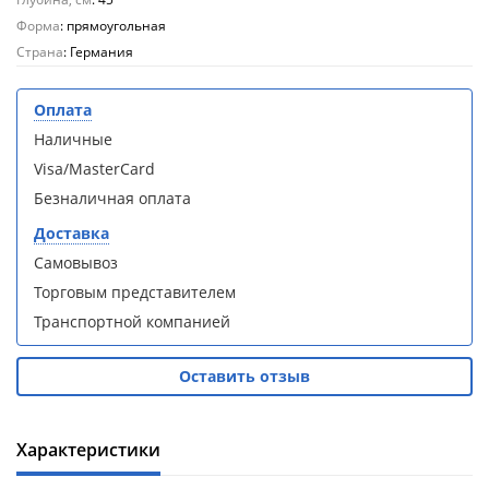
Aqwella
Aqwella
Форма
: прямоугольная
Fargo 60
Fargo 60
Страна
: Германия
(тумба с
(тумба с
раковиной
раковиной
+ зеркало)
+ зеркало)
Оплата
(витрина)
(витрина)
Наличные
Visa/MasterCard
Безналичная оплата
Доставка
Душевое
Душевое
Самовывоз
ограждение
ограждение
Торговым представителем
WELTWASSER
WELTWASSER
WW500 С
WW500 С
Транспортной компанией
100/159
100/159
1000х1000х1590
1000х1000х1590
мм без поддона
мм без поддона
Оставить отзыв
(витрина)
(витрина)
Характеристики
Все
Все
новинки
акции