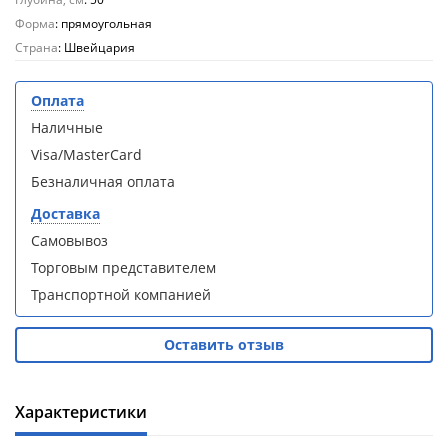
Aqwella
Aqwella
Форма
: прямоугольная
Fargo 60
Fargo 60
Страна
: Швейцария
(тумба с
(тумба с
раковиной
раковиной
+ зеркало)
+ зеркало)
Оплата
(витрина)
(витрина)
Наличные
Visa/MasterCard
Безналичная оплата
Доставка
Душевое
Душевое
Самовывоз
ограждение
ограждение
Торговым представителем
WELTWASSER
WELTWASSER
WW500 С
WW500 С
Транспортной компанией
100/159
100/159
1000х1000х1590
1000х1000х1590
мм без поддона
мм без поддона
Оставить отзыв
(витрина)
(витрина)
Характеристики
Все
Все
новинки
акции