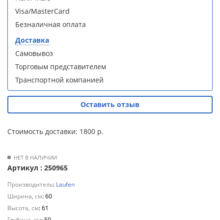
S90B5 +
S90B5 +
Для
Visa/MasterCard
поддон
поддон
полотенцесушителей
(Витрина)
(Витрина)
Безналичная оплата
Доставка
Слив
Самовывоз
и
трапы
Торговым представителем
Транспортной компанией
Душевой
Душевой
Для
уголок
уголок
климатической
BelBagno
BelBagno
Оставить отзыв
техники
UNO-AH-
UNO-AH-
1-120/90-
1-120/90-
P-Cr без
P-Cr без
Стоимость доставки: 1800 р.
Для
поддона
поддона
измельчителей
(витрина)
(витрина)
пищевых
НЕТ В НАЛИЧИИ
отходов
Артикул : 250965
Производитель
:
Laufen
Ширина, см
: 60
Комплект
Комплект
Высота, см
: 61
мебели
мебели
Глубина, см
: 50