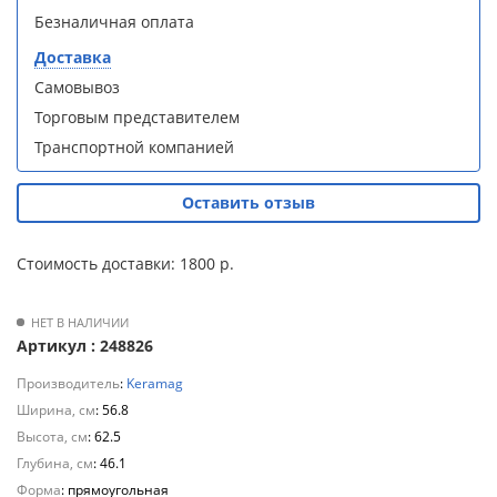
S90B5 +
S90B5 +
Безналичная оплата
Для
поддон
поддон
полотенцесушителей
(Витрина)
(Витрина)
Доставка
Самовывоз
Слив
Торговым представителем
и
трапы
Транспортной компанией
Душевой
Душевой
Для
Оставить отзыв
уголок
уголок
климатической
BelBagno
BelBagno
техники
UNO-AH-
UNO-AH-
Стоимость доставки: 1800 р.
1-120/90-
1-120/90-
P-Cr без
P-Cr без
Для
поддона
поддона
измельчителей
НЕТ В НАЛИЧИИ
(витрина)
(витрина)
Артикул : 248826
пищевых
отходов
Производитель
:
Keramag
Ширина, см
: 56.8
Высота, см
: 62.5
Глубина, см
: 46.1
Комплект
Комплект
мебели
мебели
Форма
: прямоугольная