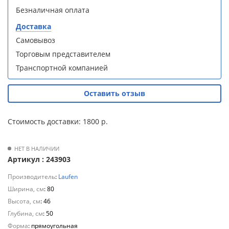
S90B5 +
S90B5 +
Безналичная оплата
Для
поддон
поддон
полотенцесушителей
(Витрина)
(Витрина)
Доставка
Самовывоз
Слив
Торговым представителем
и
Транспортной компанией
трапы
Душевой
Душевой
Для
Оставить отзыв
уголок
уголок
климатической
BelBagno
BelBagno
техники
UNO-AH-
UNO-AH-
Стоимость доставки: 1800 р.
1-120/90-
1-120/90-
P-Cr без
P-Cr без
Для
поддона
поддона
измельчителей
НЕТ В НАЛИЧИИ
(витрина)
(витрина)
Артикул : 243903
пищевых
отходов
Производитель
:
Laufen
Ширина, см
: 80
Высота, см
: 46
Глубина, см
: 50
Комплект
Комплект
мебели
мебели
Форма
: прямоугольная