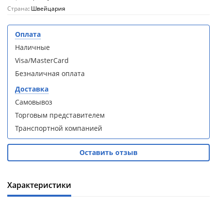
кабина
кабина
Страна
: Швейцария
AvaCan
AvaCan
L910
L910
(L910)
(L910)
Оплата
Наличные
Visa/MasterCard
Безналичная оплата
Доставка
Душевой
Душевой
уголок
уголок
Самовывоз
ABBER
ABBER
Торговым представителем
Schwarzer
Schwarzer
Diamant
Diamant
Транспортной компанией
AG30120B5-
AG30120B5-
S90B5 +
S90B5 +
Оставить отзыв
поддон
поддон
(Витрина)
(Витрина)
Характеристики