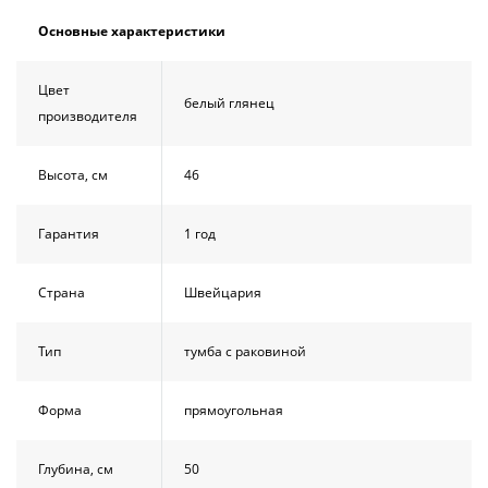
Душевой
Душевой
Основные характеристики
уголок
уголок
BelBagno
BelBagno
UNO-AH-
UNO-AH-
Цвет
1-120/90-
1-120/90-
белый глянец
P-Cr без
P-Cr без
производителя
поддона
поддона
(витрина)
(витрина)
Высота, см
46
Все
Все
новинки
акции
Гарантия
1 год
Страна
Швейцария
Тип
тумба с раковиной
Форма
прямоугольная
Глубина, см
50