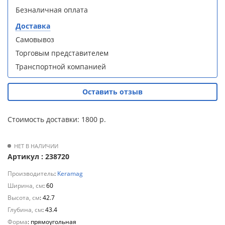
S90B5 +
S90B5 +
Безналичная оплата
Для
поддон
поддон
полотенцесушителей
(Витрина)
(Витрина)
Доставка
Самовывоз
Слив
Торговым представителем
и
Транспортной компанией
трапы
Душевой
Душевой
Для
Оставить отзыв
уголок
уголок
климатической
BelBagno
BelBagno
техники
UNO-AH-
UNO-AH-
Стоимость доставки: 1800 р.
1-120/90-
1-120/90-
P-Cr без
P-Cr без
Для
поддона
поддона
измельчителей
НЕТ В НАЛИЧИИ
(витрина)
(витрина)
Артикул : 238720
пищевых
отходов
Производитель
:
Keramag
Ширина, см
: 60
Высота, см
: 42.7
Глубина, см
: 43.4
Комплект
Комплект
мебели
мебели
Форма
: прямоугольная