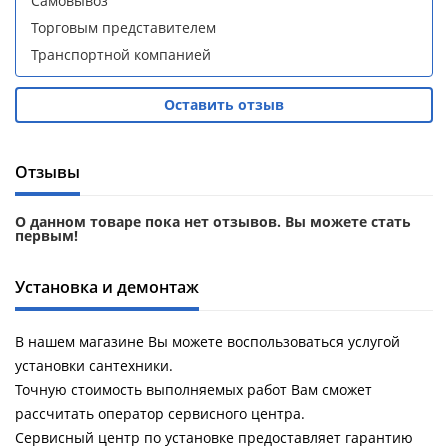
Самовывоз
Aqwella
Aqwella
Торговым представителем
Fargo 60
Fargo 60
(тумба с
(тумба с
Транспортной компанией
раковиной
раковиной
+ зеркало)
+ зеркало)
Оставить отзыв
(витрина)
(витрина)
Отзывы
О данном товаре пока нет отзывов. Вы можете стать
Душевое
Душевое
первым!
ограждение
ограждение
WELTWASSER
WELTWASSER
Установка и демонтаж
WW500 С
WW500 С
100/159
100/159
1000х1000х1590
1000х1000х1590
В нашем магазине Вы можете воспользоваться услугой
мм без поддона
мм без поддона
(витрина)
(витрина)
установки сантехники.
Точную стоимость выполняемых работ Вам сможет
Все
Все
рассчитать оператор сервисного центра.
новинки
акции
Сервисный центр по установке предоставляет гарантию