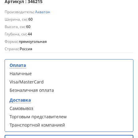
Артикул : 346215
Aqwella
Aqwella
Fargo 60
Fargo 60
Производитель
:
Акватон
(тумба с
(тумба с
Ширина, см
: 60
раковиной
раковиной
Высота, см
: 60
+ зеркало)
+ зеркало)
(витрина)
(витрина)
Глубина, см
: 44
Форма
: прямоугольная
Страна
: Россия
Оплата
Душевое
Душевое
Наличные
ограждение
ограждение
Visa/MasterCard
WELTWASSER
WELTWASSER
WW500 С
WW500 С
Безналичная оплата
100/159
100/159
Доставка
1000х1000х1590
1000х1000х1590
мм без поддона
мм без поддона
Самовывоз
(витрина)
(витрина)
Торговым представителем
Транспортной компанией
Все
Все
новинки
акции