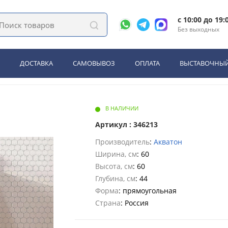
0 1 ящик Белый матовый (1A287201HP2B0)
c 10:00 до 19:
Без выходных
 Акватон Хоуп 60 1 ящик Бел
ДОСТАВКА
САМОВЫВОЗ
ОПЛАТА
ВЫСТАВОЧНЫЙ
В НАЛИЧИИ
Артикул : 346213
Производитель
:
Акватон
Ширина, см
: 60
Высота, см
: 60
Глубина, см
: 44
Форма
: прямоугольная
Страна
: Россия