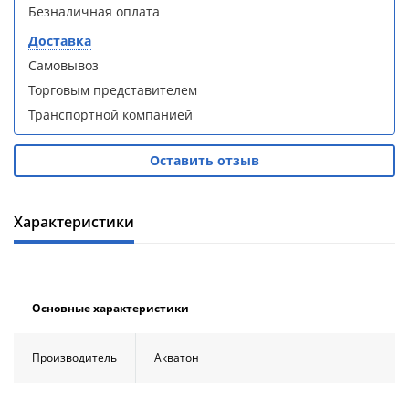
кабина
кабина
Безналичная оплата
AvaCan
AvaCan
L910
L910
Доставка
(L910)
(L910)
Самовывоз
Торговым представителем
Транспортной компанией
Оставить отзыв
Душевой
Душевой
уголок
уголок
ABBER
ABBER
Schwarzer
Schwarzer
Характеристики
Diamant
Diamant
AG30120B5-
AG30120B5-
S90B5 +
S90B5 +
поддон
поддон
(Витрина)
(Витрина)
Основные характеристики
Производитель
Акватон