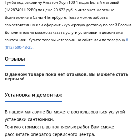
Тумба под раковину Акватон Хоуп 100 1 ящик Белый матовый
Душевой
Душевой
уголок
уголок
(1A287401HP2B0) по цене 20 672 руб. в интернет-магазине
BelBagno
BelBagno
Всантехнике в Санкт-Петербурге. Товар можно забрать
UNO-AH-
UNO-AH-
самостоятельно или оформить курьерскую доставку по всей России.
1-120/90-
1-120/90-
Дополнительно можно заказать услуги установки и демонтажа
P-Cr без
P-Cr без
поддона
поддона
сантехники. Купите товары категории на сайте или по телефону
8
(витрина)
(витрина)
(812) 600-48-25
.
Отзывы
Все
Все
новинки
акции
О данном товаре пока нет отзывов. Вы можете стать
первым!
Установка и демонтаж
В нашем магазине Вы можете воспользоваться услугой
установки сантехники.
Точную стоимость выполняемых работ Вам сможет
рассчитать оператор сервисного центра.