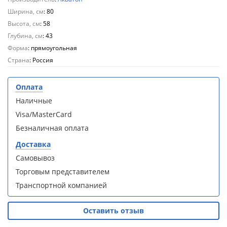
кабина
кабина
AvaCan
AvaCan
Ширина, см
: 80
L910
L910
Высота, см
: 58
(L910)
(L910)
Глубина, см
: 43
Форма
: прямоугольная
Страна
: Россия
Оплата
Душевой
Душевой
Наличные
уголок
уголок
ABBER
ABBER
Visa/MasterCard
Schwarzer
Schwarzer
Безналичная оплата
Diamant
Diamant
AG30120B5-
AG30120B5-
Доставка
S90B5 +
S90B5 +
Самовывоз
поддон
поддон
(Витрина)
(Витрина)
Торговым представителем
Транспортной компанией
Оставить отзыв