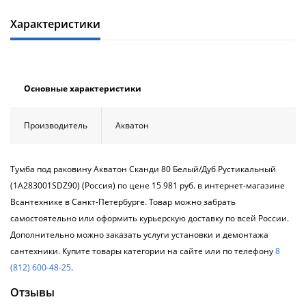
Душевой
Душевой
уголок
уголок
Характеристики
BelBagno
BelBagno
UNO-AH-
UNO-AH-
1-120/90-
1-120/90-
P-Cr без
P-Cr без
поддона
поддона
Основные характеристики
(витрина)
(витрина)
Производитель
Акватон
Все
Все
новинки
акции
Тумба под раковину Акватон Сканди 80 Белый/Дуб Рустикальный
(1A283001SDZ90) (Россия) по цене 15 981 руб. в интернет-магазине
Всантехнике в Санкт-Петербурге. Товар можно забрать
самостоятельно или оформить курьерскую доставку по всей России.
Дополнительно можно заказать услуги установки и демонтажа
сантехники. Купите товары категории на сайте или по телефону
8
(812) 600-48-25
.
Отзывы