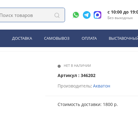
ассика 85 2 ящика Кипарис (1A286301NC5E0)
c 10:00 до 19:
Без выходных
Акватон Нео-Классика 85 2 я
ДОСТАВКА
САМОВЫВОЗ
ОПЛАТА
ВЫСТАВОЧНЫЙ
НЕТ В НАЛИЧИИ
Артикул : 346202
Производитель
:
Акватон
Стоимость доставки: 1800 р.