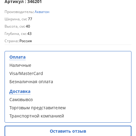
кабина
кабина
Артикул : 346201
AvaCan
AvaCan
Производитель
:
Акватон
L910
L910
(L910)
(L910)
Ширина, см
: 77
Высота, см
: 40
Глубина, см
: 43
Страна
: Россия
Душевой
Душевой
Оплата
уголок
уголок
Наличные
ABBER
ABBER
Schwarzer
Schwarzer
Visa/MasterCard
Diamant
Diamant
Безналичная оплата
AG30120B5-
AG30120B5-
S90B5 +
S90B5 +
Доставка
поддон
поддон
Самовывоз
(Витрина)
(Витрина)
Торговым представителем
Транспортной компанией
Оставить отзыв