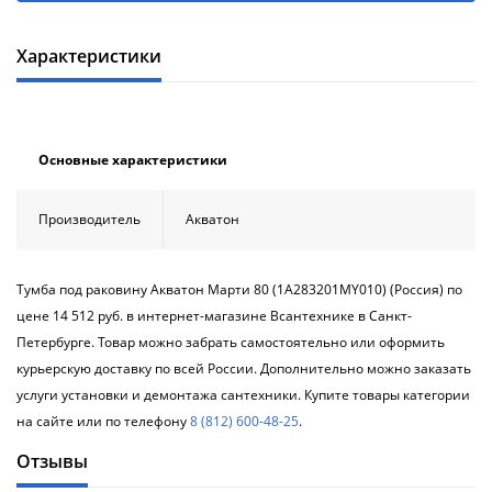
Душевой
Душевой
уголок
уголок
BelBagno
BelBagno
Характеристики
UNO-AH-
UNO-AH-
1-120/90-
1-120/90-
P-Cr без
P-Cr без
поддона
поддона
(витрина)
(витрина)
Основные характеристики
Все
Все
Производитель
Акватон
новинки
акции
Тумба под раковину Акватон Марти 80 (1A283201MY010) (Россия) по
цене 14 512 руб. в интернет-магазине Всантехнике в Санкт-
Петербурге. Товар можно забрать самостоятельно или оформить
курьерскую доставку по всей России. Дополнительно можно заказать
услуги установки и демонтажа сантехники. Купите товары категории
на сайте или по телефону
8 (812) 600-48-25
.
Отзывы