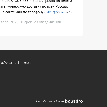
4.0202.1.075.463.R) (Швейцария) по цене 0
ить курьерскую доставку по всей России.
 на сайте или по телефону
8 (812) 600-48-25
.
, гарантийный срок без уведомления
nfo@vsantechnike.ru
Разработка сайта —