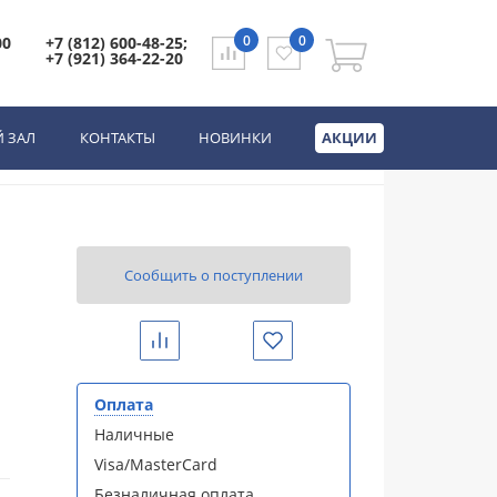
0
0
00
+7 (812) 600-48-25;
+7 (921) 364-22-20
 дверцей, петли
.1.075.463.R)
 ЗАЛ
КОНТАКТЫ
НОВИНКИ
АКЦИИ
Сообщить о поступлении
Сравнить
Избранное
Оплата
Наличные
Visa/MasterCard
Безналичная оплата