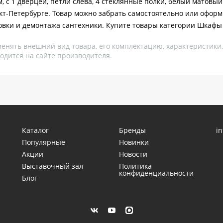
с 1 дверцей, петли слева, 4 стеклянные полки, белый матовый (
кт-Петербурге. Товар можно забрать самостоятельно или оформ
овки и демонтажа сантехники. Купите товары категории Шкафы
менять внешний вид товара, его комплектацию, характеристики
одится на сайте производителя.
Каталог
Бренды
i
Популярные
Новинки
Акции
Новости
Выставочный зал
Политика
конфиденциальности
Блог