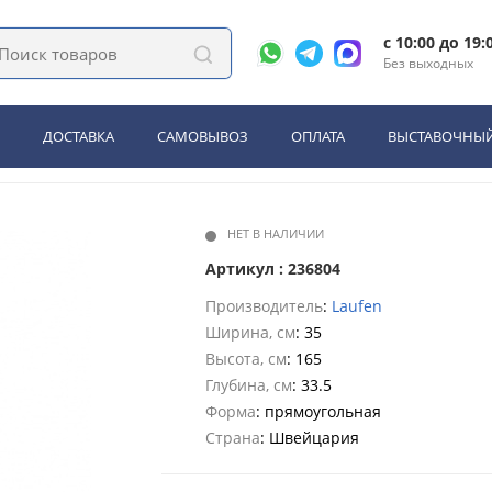
ы в ванную комнату
c 10:00 до 19:
 петли слева, 4 стеклянные полки, белый матовый (4.0202.1.075.463.R)
Без выходных
en Case 350х335х1650мм, с 1
полки, белый матовый (4.0202
ДОСТАВКА
САМОВЫВОЗ
ОПЛАТА
ВЫСТАВОЧНЫЙ
НЕТ В НАЛИЧИИ
Артикул : 236804
Производитель
:
Laufen
Ширина, см
: 35
Высота, см
: 165
Глубина, см
: 33.5
Форма
: прямоугольная
Страна
: Швейцария