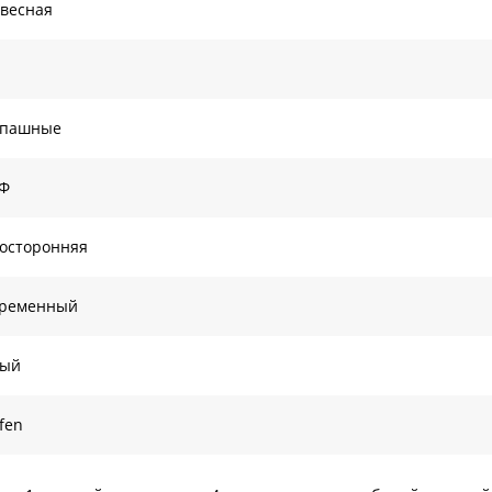
весная
спашные
Ф
осторонняя
временный
лый
fen