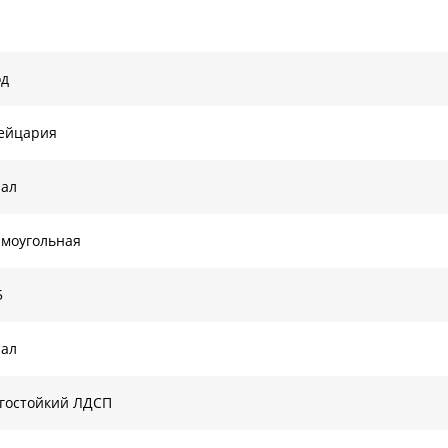
од
ейцария
нал
моугольная
5
нал
гостойкий ЛДСП