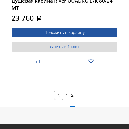
Душевая кабина River QUADRO Б/К 80/24
МТ
23 760
a
Положить в корзину
купить в 1 клик
1
2