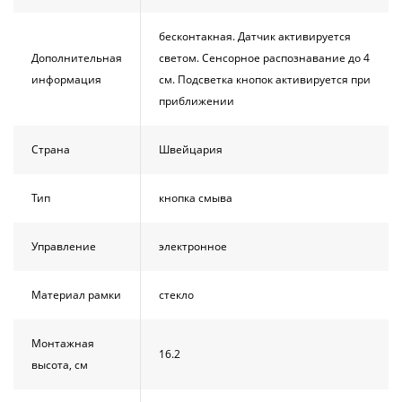
бесконтакная. Датчик активируется
Дополнительная
светом. Сенсорное распознавание до 4
информация
см. Подсветка кнопок активируется при
приближении
Страна
Швейцария
Тип
кнопка смыва
Управление
электронное
Материал рамки
стекло
Монтажная
16.2
высота, см