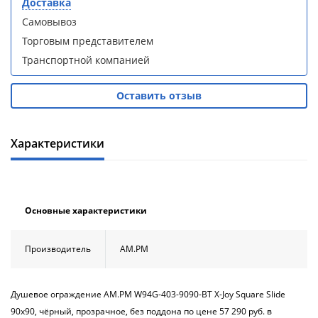
Доставка
Aqwella
Aqwella
Самовывоз
Fargo 60
Fargo 60
(тумба с
(тумба с
Торговым представителем
раковиной
раковиной
Транспортной компанией
+ зеркало)
+ зеркало)
(витрина)
(витрина)
Оставить отзыв
Характеристики
Душевое
Душевое
ограждение
ограждение
WELTWASSER
WELTWASSER
WW500 С
WW500 С
Основные характеристики
100/159
100/159
1000х1000х1590
1000х1000х1590
мм без поддона
мм без поддона
Производитель
AM.PM
(витрина)
(витрина)
Все
Все
Душевое ограждение АМ.РМ W94G-403-9090-BТ X-Joy Square Slide
новинки
акции
90х90, чёрный, прозрачное, без поддона по цене 57 290 руб. в