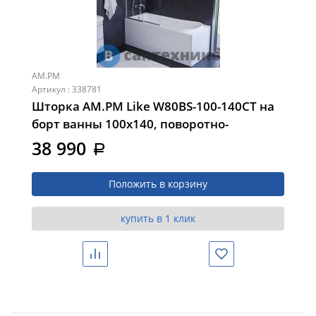
AM.PM
Артикул : 338781
Шторка АМ.РМ Like W80BS-100-140CT на
борт ванны 100х140, поворотно-
складная, хром, стекло прозрачное
38 990
a
Положить в корзину
купить в 1 клик
Сравнить
Избранное