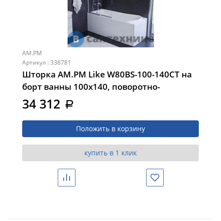
AM.PM
Артикул : 338781
Шторка АМ.РМ Like W80BS-100-140CT на
борт ванны 100х140, поворотно-
складная, хром, стекло прозрачное
34 312
a
Положить в корзину
купить в 1 клик
Сравнить
Избранное