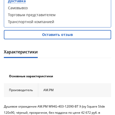
Доставка
кабина
кабина
AvaCan
AvaCan
Самовывоз
L910
L910
Торговым представителем
(L910)
(L910)
Транспортной компанией
Оставить отзыв
Душевой
Душевой
Характеристики
уголок
уголок
ABBER
ABBER
Schwarzer
Schwarzer
Diamant
Diamant
AG30120B5-
AG30120B5-
Основные характеристики
S90B5 +
S90B5 +
поддон
поддон
(Витрина)
(Витрина)
Производитель
AM.PM
Душевое ограждение АМ.РМ W94G-403-12090-BТ X-Joy Square Slide
120х90, чёрный, прозрачное, без поддона по цене 42 672 руб. в