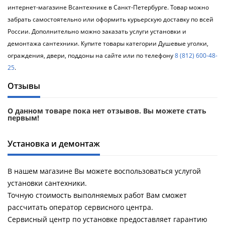
Душевой
Душевой
интернет-магазине Всантехнике в Санкт-Петербурге. Товар можно
уголок
уголок
забрать самостоятельно или оформить курьерскую доставку по всей
BelBagno
BelBagno
России. Дополнительно можно заказать услуги установки и
UNO-AH-
UNO-AH-
1-120/90-
1-120/90-
демонтажа сантехники. Купите товары категории Душевые уголки,
P-Cr без
P-Cr без
ограждения, двери, поддоны на сайте или по телефону
8 (812) 600-48-
поддона
поддона
25
.
(витрина)
(витрина)
Отзывы
Все
Все
новинки
акции
О данном товаре пока нет отзывов. Вы можете стать
первым!
Установка и демонтаж
В нашем магазине Вы можете воспользоваться услугой
установки сантехники.
Точную стоимость выполняемых работ Вам сможет
рассчитать оператор сервисного центра.
Сервисный центр по установке предоставляет гарантию