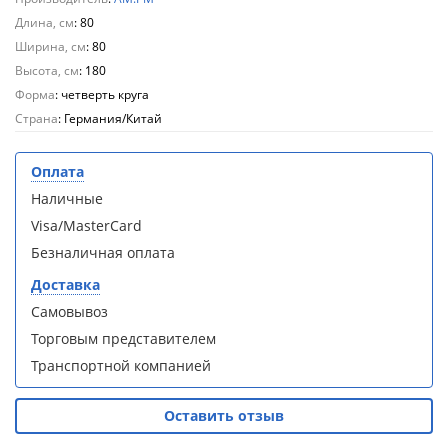
Aqwella
Aqwella
Длина, см
: 80
Fargo 60
Fargo 60
Ширина, см
: 80
(тумба с
(тумба с
раковиной
раковиной
Высота, см
: 180
+ зеркало)
+ зеркало)
Форма
: четверть круга
(витрина)
(витрина)
Страна
: Германия/Китай
Оплата
Наличные
Visa/MasterCard
Душевое
Душевое
ограждение
ограждение
Безналичная оплата
WELTWASSER
WELTWASSER
Доставка
WW500 С
WW500 С
100/159
100/159
Самовывоз
1000х1000х1590
1000х1000х1590
Торговым представителем
мм без поддона
мм без поддона
(витрина)
(витрина)
Транспортной компанией
Все
Все
Оставить отзыв
новинки
акции