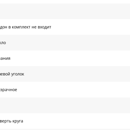
дон в комплект не входит
кло
пания
евой уголок
озрачное
верть круга