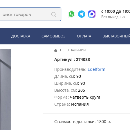
, поддоны
Душевой уголок Edelform EF-7010T
c 10:00 до 19:
Без выходных
form EF-7010T
ДОСТАВКА
САМОВЫВОЗ
ОПЛАТА
ВЫСТАВОЧНЫЙ
НЕТ В НАЛИЧИИ
Артикул : 274083
Производитель
:
Edelform
Длина, см
: 90
Ширина, см
: 90
Высота, см
: 205
Форма
: четверть круга
Страна
: Испания
Стоимость доставки: 1800 р.