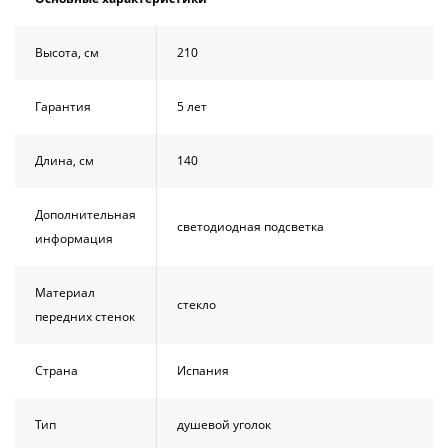
Душевой
Душевой
уголок
уголок
BelBagno
BelBagno
Высота, см
210
UNO-AH-
UNO-AH-
1-120/90-
1-120/90-
P-Cr без
P-Cr без
Гарантия
5 лет
поддона
поддона
(витрина)
(витрина)
Длина, см
140
Все
Все
новинки
акции
Дополнительная
светодиодная подсветка
информация
Материал
стекло
передних стенок
Страна
Испания
Тип
душевой уголок