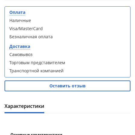
кабина
кабина
AvaCan
AvaCan
Оплата
L910
L910
(L910)
(L910)
Наличные
Visa/MasterCard
Безналичная оплата
Доставка
Самовывоз
Душевой
Душевой
уголок
уголок
Торговым представителем
ABBER
ABBER
Транспортной компанией
Schwarzer
Schwarzer
Diamant
Diamant
AG30120B5-
AG30120B5-
Оставить отзыв
S90B5 +
S90B5 +
поддон
поддон
(Витрина)
(Витрина)
Характеристики
Основные характеристики