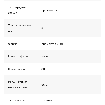
Тип переднего
прозрачное
стекла
Толщина стенок,
8
мм
Форма
прямоугольная
Цвет профиля
хром
Ширина, см
80
Регулируемая
есть
высота ножек
Тип поддона
низкий