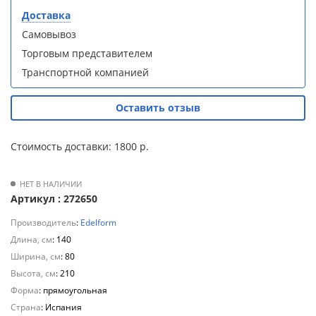
Для
Доставка
Душевая
Душевая
полотенцесушителей
кабина
кабина
Самовывоз
Loranto CS-
Loranto CS-
Торговым представителем
21800-100
21800-100
Слив
с низким
с низким
Транспортной компанией
и
поддоном
поддоном
трапы
15см,
15см,
Оставить отзыв
прозрачное
прозрачное
закаленное
закаленное
Для
стекло 5
стекло 5
климатической
Стоимость доставки: 1800 р.
мм, задние
мм, задние
техники
стеклянные
стеклянные
стенки
стенки
НЕТ В НАЛИЧИИ
Для
белый,
белый,
Артикул : 272650
профиль
профиль
измельчителей
чер .
чер .
пищевых
Производитель
:
Edelform
отходов
Длина, см
: 140
Ширина, см
: 80
Высота, см
: 210
Форма
: прямоугольная
Душевая
Душевая
Страна
: Испания