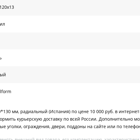
120х13
ил
ь
лый
lform
*130 мм, радиальный (Испания) по цене 10 000 руб. в интернет
ормить курьерскую доставку по всей России. Дополнительно мо
ые уголки, ограждения, двери, поддоны на сайте или по телефо
менять внешний вид товара, его комплектацию, характеристики