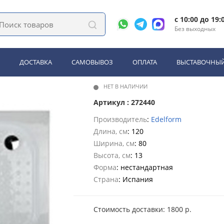
, поддоны
Душевой поддон Edelform EF-8070 R 800*1200*130 мм, радиал
c 10:00 до 19:
Без выходных
lform EF-8070 R 800*1200*13
ДОСТАВКА
САМОВЫВОЗ
ОПЛАТА
ВЫСТАВОЧНЫЙ
НЕТ В НАЛИЧИИ
Артикул : 272440
Производитель
:
Edelform
Длина, см
: 120
Ширина, см
: 80
Высота, см
: 13
Форма
: нестандартная
Страна
: Испания
Стоимость доставки: 1800 р.