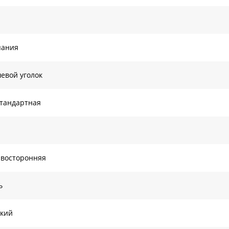
пания
евой уголок
тандартная
восторонняя
ь
кий