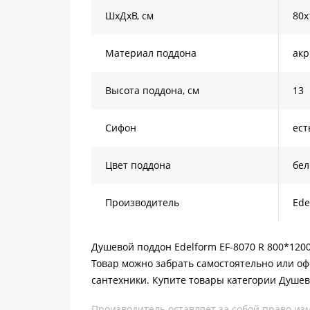
ШхДхВ, см
80х
Материал поддона
акр
Высота поддона, см
13
Сифон
ест
Цвет поддона
бе
Производитель
Ede
Душевой поддон Edelform EF-8070 R 800*1200
Товар можно забрать самостоятельно или оф
сантехники. Купите товары категории Душев
Производитель оставляет за собой право из