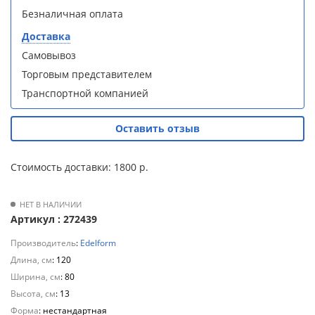
S90B5 +
S90B5 +
Безналичная оплата
Для
поддон
поддон
полотенцесушителей
(Витрина)
(Витрина)
Доставка
Самовывоз
Слив
Торговым представителем
и
Транспортной компанией
трапы
Душевой
Душевой
Для
Оставить отзыв
уголок
уголок
климатической
BelBagno
BelBagno
техники
UNO-AH-
UNO-AH-
Стоимость доставки: 1800 р.
1-120/90-
1-120/90-
P-Cr без
P-Cr без
Для
поддона
поддона
измельчителей
НЕТ В НАЛИЧИИ
(витрина)
(витрина)
Артикул : 272439
пищевых
отходов
Производитель
:
Edelform
Длина, см
: 120
Ширина, см
: 80
Высота, см
: 13
Комплект
Комплект
мебели
мебели
Форма
: нестандартная