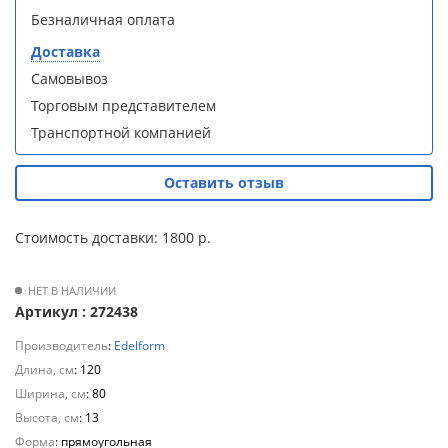
Безналичная оплата
Для
Душевая
Душевая
полотенцесушителей
кабина
кабина
Доставка
Loranto CS-
Loranto CS-
Самовывоз
21800-100
21800-100
Слив
с низким
с низким
Торговым представителем
и
поддоном
поддоном
Транспортной компанией
трапы
15см,
15см,
прозрачное
прозрачное
закаленное
закаленное
Для
Оставить отзыв
стекло 5
стекло 5
климатической
мм, задние
мм, задние
техники
стеклянные
стеклянные
Стоимость доставки: 1800 р.
стенки
стенки
Для
белый,
белый,
профиль
профиль
измельчителей
НЕТ В НАЛИЧИИ
чер .
чер .
Артикул : 272438
пищевых
отходов
Производитель
:
Edelform
Длина, см
: 120
Ширина, см
: 80
Высота, см
: 13
Душевая
Душевая
Форма
: прямоугольная