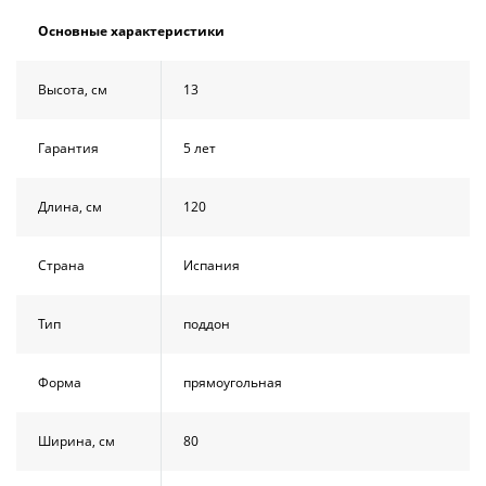
Душевой
Душевой
Основные характеристики
уголок
уголок
BelBagno
BelBagno
UNO-AH-
UNO-AH-
Высота, см
13
1-120/90-
1-120/90-
P-Cr без
P-Cr без
поддона
поддона
Гарантия
5 лет
(витрина)
(витрина)
Все
Все
Длина, см
120
новинки
акции
Страна
Испания
Тип
поддон
Форма
прямоугольная
Ширина, см
80