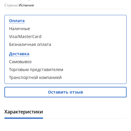
кабина
кабина
Страна
: Испания
AvaCan
AvaCan
L910
L910
(L910)
(L910)
Оплата
Наличные
Visa/MasterCard
Безналичная оплата
Доставка
Душевой
Душевой
уголок
уголок
Самовывоз
ABBER
ABBER
Торговым представителем
Schwarzer
Schwarzer
Diamant
Diamant
Транспортной компанией
AG30120B5-
AG30120B5-
S90B5 +
S90B5 +
Оставить отзыв
поддон
поддон
(Витрина)
(Витрина)
Характеристики