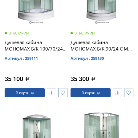
В НАЛИЧИИ
В НАЛИЧИИ
Душевая кабина
Душевая кабина
МОНОМАХ Б/К 100/70/24
МОНОМАХ Б/К 90/24 С МЗ
МЗ R б/крыши,
б/крыши, 900*900*2060,
Артикул : 259111
Артикул : 259130
1000*700*2060,
полукруг (10000005771)
асимметричная
(10000005808)
35 100
35 300
a
a
В корзину
В корзину