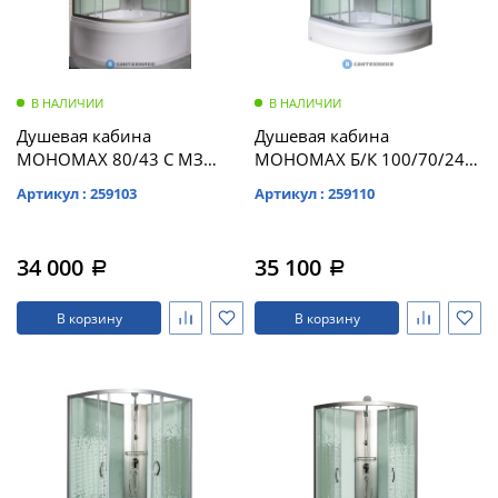
В НАЛИЧИИ
В НАЛИЧИИ
Душевая кабина
Душевая кабина
МОНОМАХ 80/43 С МЗ
МОНОМАХ Б/К 100/70/24
800*800*2100, полукруг
МЗ L б/крыши,
Артикул : 259103
Артикул : 259110
(10000005785)
1000*700*2060,
асимметричная
(10000005807)
34 000
35 100
a
a
В корзину
В корзину