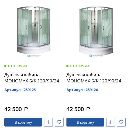
В НАЛИЧИИ
В НАЛИЧИИ
Душевая кабина
Душевая кабина
МОНОМАХ Б/К 120/90/24
МОНОМАХ Б/К 120/90/24
МЗ R б/крыши,
МЗ L б/крыши,
Артикул : 259125
Артикул : 259124
1200*900*2060,
1200*900*2060,
асимметричная
асимметричная
(10000005814)
(10000005813)
42 500
42 500
a
a
В корзину
В корзину