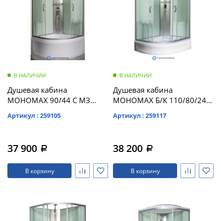
В НАЛИЧИИ
В НАЛИЧИИ
Душевая кабина
Душевая кабина
МОНОМАХ 90/44 С МЗ
МОНОМАХ Б/К 110/80/24
900*900*2100, полукруг
МЗ R б/крыши,
Артикул : 259105
Артикул : 259117
(10000005760)
1100*800*2060,
асимметричная
(10000005810)
37 900
38 200
a
a
В корзину
В корзину