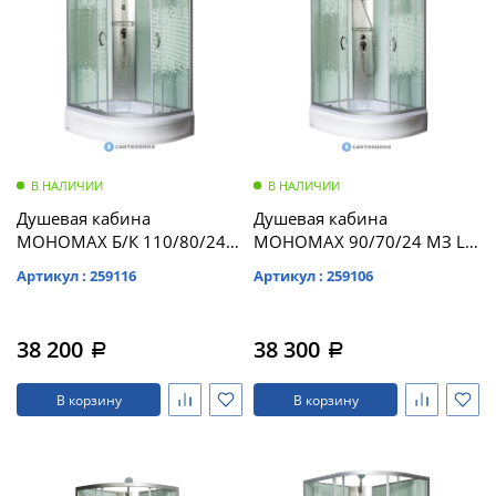
В НАЛИЧИИ
В НАЛИЧИИ
Душевая кабина
Душевая кабина
МОНОМАХ Б/К 110/80/24
МОНОМАХ 90/70/24 МЗ L
МЗ L б/крыши,
900*700*2100,
Артикул : 259116
Артикул : 259106
1100*800*2060,
асимметричная
асимметричная
(10000005815)
(10000005809)
38 200
38 300
a
a
В корзину
В корзину