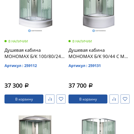
В НАЛИЧИИ
В НАЛИЧИИ
Душевая кабина
Душевая кабина
МОНОМАХ Б/К 100/80/24
МОНОМАХ Б/К 90/44 С МЗ
МЗ L б/крыши,
б/крыши, 900*900*2060,
Артикул : 259112
Артикул : 259131
1000*800*2060,
полукруг (10000005759)
асимметричная
(10000005773)
37 300
37 700
a
a
В корзину
В корзину