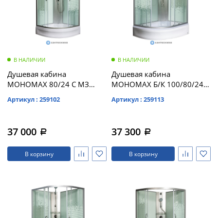
В НАЛИЧИИ
В НАЛИЧИИ
Душевая кабина
Душевая кабина
МОНОМАХ 80/24 С МЗ
МОНОМАХ Б/К 100/80/24
800*800*2100, полукруг
МЗ R б/крыши,
Артикул : 259102
Артикул : 259113
(10000005757)
1000*800*2060,
асимметричная
(10000005774)
37 000
37 300
a
a
В корзину
В корзину