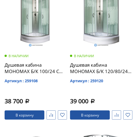
В НАЛИЧИИ
В НАЛИЧИИ
Душевая кабина
Душевая кабина
МОНОМАХ Б/К 100/24 С
МОНОМАХ Б/К 120/80/24
МЗ б/крыши,
МЗ L 1200*800*2060,
Артикул : 259108
Артикул : 259120
1000*1000*2060, полукруг
асимметричная
(10000005787)
(10000005811)
38 700
39 000
a
a
В корзину
В корзину