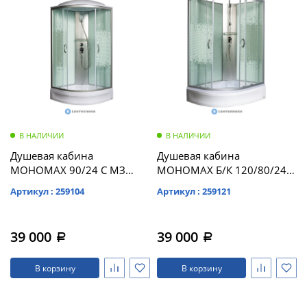
В НАЛИЧИИ
В НАЛИЧИИ
Душевая кабина
Душевая кабина
МОНОМАХ 90/24 С МЗ
МОНОМАХ Б/К 120/80/24
900*900*2100, полукруг
МЗ R б/крыши,
Артикул : 259104
Артикул : 259121
(10000005772)
1200*800*2060,
асимметричная
(10000005812)
39 000
39 000
a
a
В корзину
В корзину