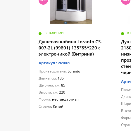
В НАЛИЧИИ
В
Душевая кабина Loranto CS-
Душе
007-2L (99801) 135*85*220 с
2180
электроникой (Витрина)
низ
проз
Артикул : 261065
сте
Производитель
: Loranto
чер
Длина, см
: 135
Арти
Ширина, см
: 85
Прои
Высота, см
: 220
Длина
Форма
: нестандартная
Шири
Страна
: Китай
Высот
Форм
Стра