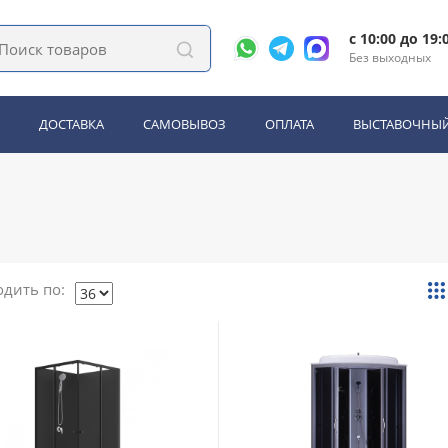
c 10:00 до 19:
nto
Без выходных
ДОСТАВКА
САМОВЫВОЗ
ОПЛАТА
ВЫСТАВОЧНЫЙ
ркальные шкафы
Пеналы
Тумбы под раковину
Шкаф
Ванны
Раковины, умывальники
Унитазы, писсуары, биде
полнительное оборудование
Для ванн
дить по: