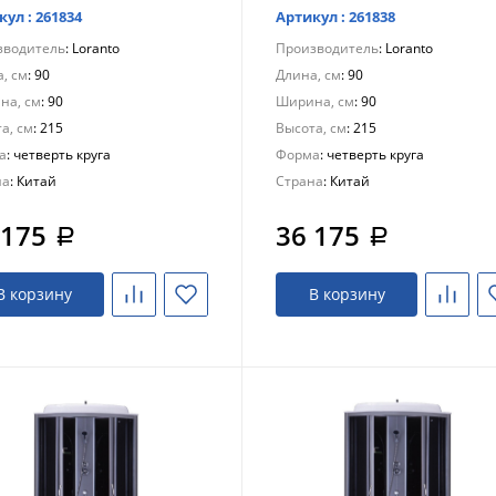
кул : 261834
Артикул : 261838
зводитель
: Loranto
Производитель
: Loranto
, см
: 90
Длина, см
: 90
на, см
: 90
Ширина, см
: 90
а, см
: 215
Высота, см
: 215
а
: четверть круга
Форма
: четверть круга
на
: Китай
Страна
: Китай
 175
36 175
a
a
В корзину
В корзину