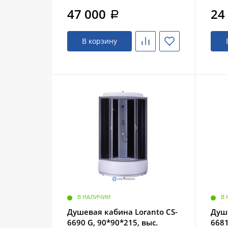
47 000
24
a
В корзину
В НАЛИЧИИ
В
Душевая кабина Loranto CS-
Душе
6690 G, 90*90*215, выс.
668