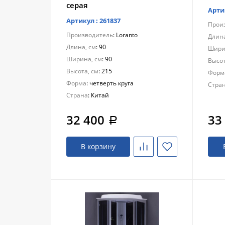
серая
Арти
Артикул : 261837
Прои
Производитель
: Loranto
Длина
Длина, см
: 90
Шири
Ширина, см
: 90
Высот
Высота, см
: 215
Форм
Форма
: четверть круга
Стра
Страна
: Китай
32 400
33
a
В корзину