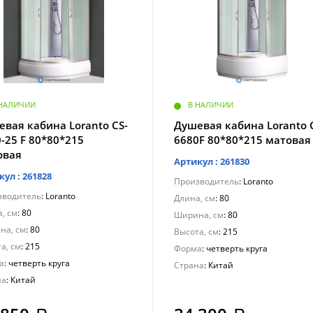
 НАЛИЧИИ
В НАЛИЧИИ
вая кабина Loranto CS-
Душевая кабина Loranto 
-25 F 80*80*215
6680F 80*80*215 матовая
овая
Артикул : 261830
кул : 261828
Производитель
: Loranto
зводитель
: Loranto
Длина, см
: 80
, см
: 80
Ширина, см
: 80
на, см
: 80
Высота, см
: 215
а, см
: 215
Форма
: четверть круга
а
: четверть круга
Страна
: Китай
на
: Китай