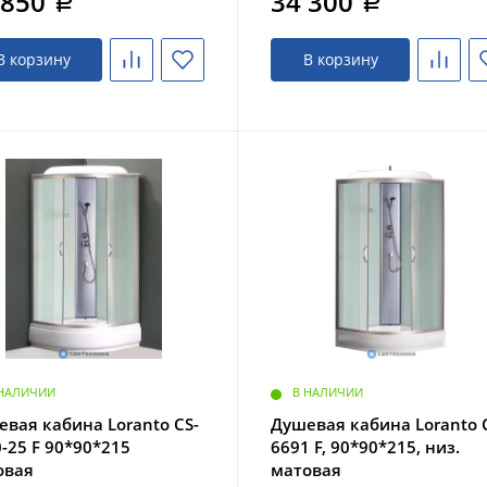
 850
34 300
a
a
В корзину
В корзину
 НАЛИЧИИ
В НАЛИЧИИ
вая кабина Loranto CS-
Душевая кабина Loranto 
-25 F 90*90*215
6691 F, 90*90*215, низ.
овая
матовая