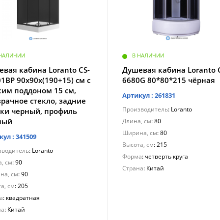
 НАЛИЧИИ
В НАЛИЧИИ
вая кабина Loranto CS-
Душевая кабина Loranto 
1BP 90x90x(190+15) см с
6680G 80*80*215 чёрная
ким поддоном 15 см,
Артикул : 261831
рачное стекло, задние
Производитель
: Loranto
нки черный, профиль
ный
Длина, см
: 80
Ширина, см
: 80
кул : 341509
Высота, см
: 215
зводитель
: Loranto
Форма
: четверть круга
, см
: 90
Страна
: Китай
на, см
: 90
а, см
: 205
а
: квадратная
на
: Китай