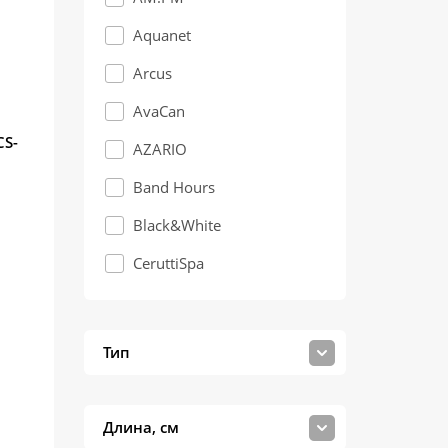
Aquanet
Arcus
AvaCan
CS-
AZARIO
Band Hours
Black&White
CeruttiSpa
DTO
ESBANO
Тип
Frank
Grossman
Длина, см