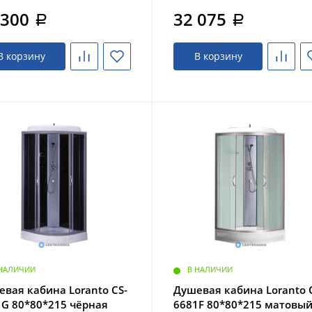
 300
32 075
a
a
В корзину
В корзину
 НАЛИЧИИ
В НАЛИЧИИ
вая кабина Loranto CS-
Душевая кабина Loranto 
1G 80*80*215 чёрная
6681F 80*80*215 матовы