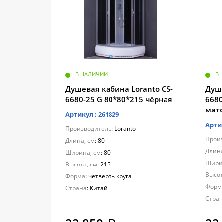
В НАЛИЧИИ
В
Душевая кабина Loranto CS-
Душе
6680-25 G 80*80*215 чёрная
6680
мат
Артикул : 261829
Арти
Производитель
: Loranto
Прои
Длина, см
: 80
Длина
Ширина, см
: 80
Шири
Высота, см
: 215
Высот
Форма
: четверть круга
Форм
Страна
: Китай
Стра