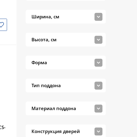
IMWEI
Niagara
Ширина, см
ORANS
Parly
Высота, см
RGW
River
Форма
Royal Bath
Timo
Тип поддона
WELTWASSER
МОНОМАХ
Материал поддона
Тритон
CS-
Sapbox
Конструкция дверей
й