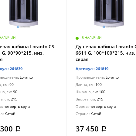
 НАЛИЧИИ
В НАЛИЧИИ
вая кабина Loranto CS-
Душевая кабина Loranto 
 G, 90*90*215, низ.
6611 G, 100*100*215, низ.
ая
серая
кул : 261839
Артикул : 261819
зводитель
: Loranto
Производитель
: Loranto
, см
: 90
Длина, см
: 100
на, см
: 90
Ширина, см
: 100
а, см
: 215
Высота, см
: 215
а
: четверть круга
Форма
: четверть круга
на
: Китай
Страна
: Китай
 300
37 450
a
a