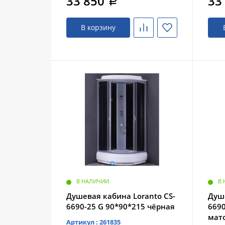
33 850
33
a
В корзину
В НАЛИЧИИ
В
Душевая кабина Loranto CS-
Душе
6690-25 G 90*90*215 чёрная
6690
мат
Артикул : 261835