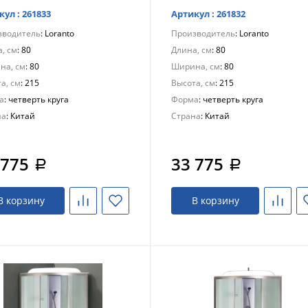
кул : 261833
Артикул : 261832
зводитель
: Loranto
Производитель
: Loranto
, см
: 80
Длина, см
: 80
на, см
: 80
Ширина, см
: 80
а, см
: 215
Высота, см
: 215
а
: четверть круга
Форма
: четверть круга
на
: Китай
Страна
: Китай
 775
33 775
a
a
В корзину
В корзину