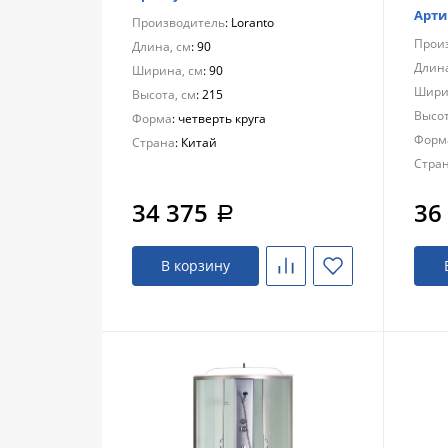
Арти
Производитель
: Loranto
Прои
Длина, см
: 90
Длина
Ширина, см
: 90
Шири
Высота, см
: 215
Высот
Форма
: четверть круга
Форм
Страна
: Китай
Стра
34 375
36
a
В корзину