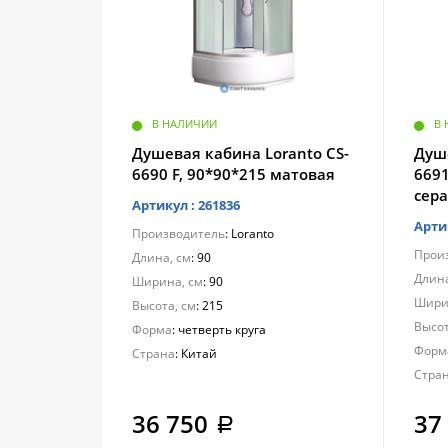
В НАЛИЧИИ
В
Душевая кабина Loranto CS-
Душе
6690 F, 90*90*215 матовая
6691
сер
Артикул : 261836
Арти
Производитель
: Loranto
Прои
Длина, см
: 90
Длина
Ширина, см
: 90
Шири
Высота, см
: 215
Высот
Форма
: четверть круга
Форм
Страна
: Китай
Стра
36 750
37
a