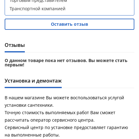
Торговым представителем
Душевой
Душевой
Транспортной компанией
уголок
уголок
BelBagno
BelBagno
UNO-AH-
UNO-AH-
Оставить отзыв
1-120/90-
1-120/90-
P-Cr без
P-Cr без
поддона
поддона
Отзывы
(витрина)
(витрина)
Все
Все
О данном товаре пока нет отзывов. Вы можете стать
новинки
акции
первым!
Установка и демонтаж
В нашем магазине Вы можете воспользоваться услугой
установки сантехники.
Точную стоимость выполняемых работ Вам сможет
рассчитать оператор сервисного центра.
Сервисный центр по установке предоставляет гарантию
на выполненные работы.