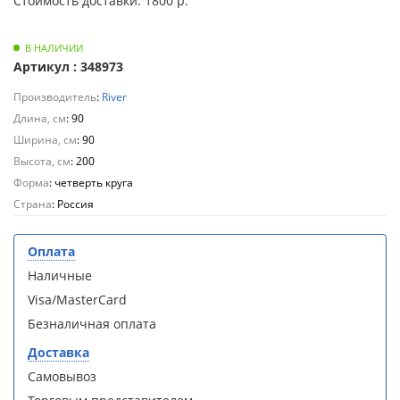
Стоимость доставки: 1800 р.
кабина
кабина
AvaCan
AvaCan
L910
L910
В НАЛИЧИИ
(L910)
(L910)
Артикул : 348973
Производитель
:
River
Длина, см
: 90
Ширина, см
: 90
Высота, см
: 200
Душевой
Душевой
уголок
уголок
Форма
: четверть круга
ABBER
ABBER
Страна
: Россия
Schwarzer
Schwarzer
Diamant
Diamant
AG30120B5-
AG30120B5-
Оплата
S90B5 +
S90B5 +
Наличные
поддон
поддон
Visa/MasterCard
(Витрина)
(Витрина)
Безналичная оплата
Доставка
Самовывоз