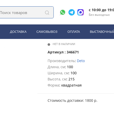
Deto LK115 с гидромассажем
c 10:00 до 19:
Без выходных
o LK115 с гидромассажем
ДОСТАВКА
САМОВЫВОЗ
ОПЛАТА
ВЫСТАВОЧНЫЙ
НЕТ В НАЛИЧИИ
Артикул : 346671
Производитель
:
Deto
Длина, см
: 100
Ширина, см
: 100
Высота, см
: 215
Форма
: квадратная
Стоимость доставки: 1800 р.