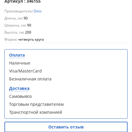
Артикул : 346155
Aqwella
Aqwella
Fargo 60
Fargo 60
Производитель
:
Deto
(тумба с
(тумба с
Длина, см
: 90
раковиной
раковиной
Ширина, см
: 90
+ зеркало)
+ зеркало)
(витрина)
(витрина)
Высота, см
: 200
Форма
: четверть круга
Оплата
Наличные
Душевое
Душевое
Visa/MasterCard
ограждение
ограждение
Безналичная оплата
WELTWASSER
WELTWASSER
WW500 С
WW500 С
Доставка
100/159
100/159
1000х1000х1590
1000х1000х1590
Самовывоз
мм без поддона
мм без поддона
Торговым представителем
(витрина)
(витрина)
Транспортной компанией
Все
Все
новинки
акции
Оставить отзыв