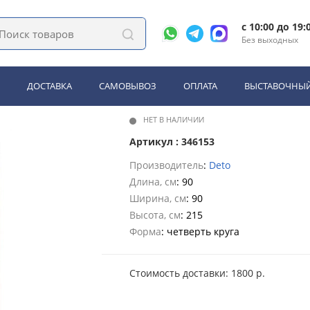
Deto LM909 с электрикой
c 10:00 до 19:
Без выходных
o LM909 с электрикой
ДОСТАВКА
САМОВЫВОЗ
ОПЛАТА
ВЫСТАВОЧНЫЙ
НЕТ В НАЛИЧИИ
Артикул : 346153
Производитель
:
Deto
Длина, см
: 90
Ширина, см
: 90
Высота, см
: 215
Форма
: четверть круга
Стоимость доставки: 1800 р.