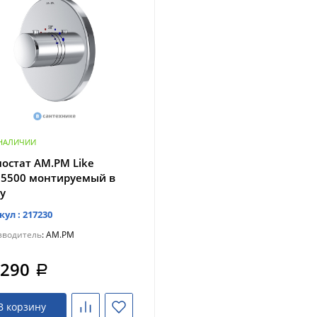
 НАЛИЧИИ
остат AM.PM Like
75500 монтируемый в
ну
кул : 217230
зводитель
: AM.PM
 290
a
В корзину