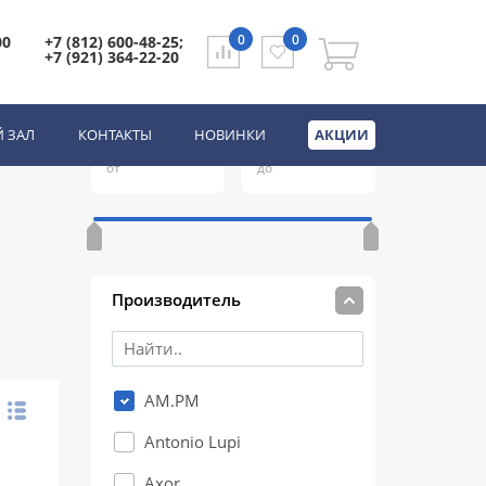
0
0
00
+7 (812) 600-48-25;
+7 (921) 364-22-20
.PM
Цена
(руб.)
 ЗАЛ
КОНТАКТЫ
НОВИНКИ
АКЦИИ
от
до
ты
ры
Производитель
AM.PM
Antonio Lupi
Axor