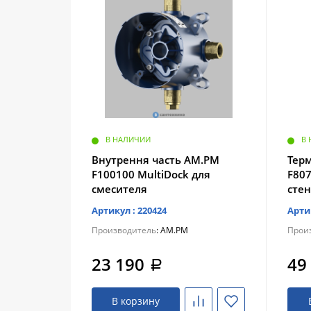
В НАЛИЧИИ
В
Внутрення часть AM.PM
Терм
F100100 MultiDock для
F80
смесителя
сте
Артикул : 220424
Арти
Производитель
: AM.PM
Прои
23 190
49
a
В корзину