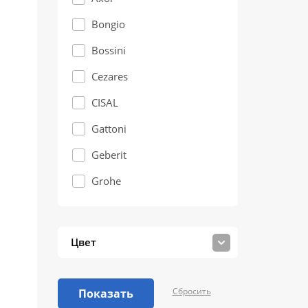
Bongio
Bossini
Cezares
CISAL
Gattoni
Geberit
Grohe
Hansgrohe
Jacob Delafon
Цвет
Keuco
Kludi
Сбросить
Показать