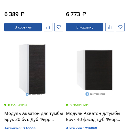
6 389
6 773
a
a
В корзину
В корзину
В НАЛИЧИИ
В НАЛИЧИИ
Модуль Акватон для тумбы
Модуль Акватон д/тумбы
Брук 20 бут. Дуб Ферр
Брук 40 фасад Дуб Ферр
(1A201703BCDF0)
(1A201803BCDF0)
Артикул : 216065
Артикул : 216069