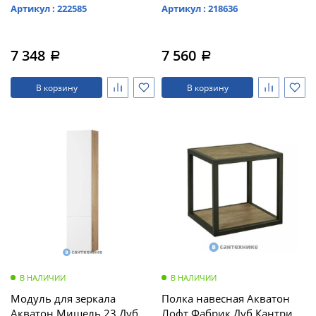
(1A201703BCDL0)
Руст/Фьорд
Артикул : 222585
Артикул : 218636
(1A244303MIX30)
7 348
7 560
a
a
В корзину
В корзину
В НАЛИЧИИ
В НАЛИЧИИ
Модуль для зеркала
Полка навесная Акватон
Акватон Мишель 23 Дуб
Лофт Фабрик Дуб Кантри