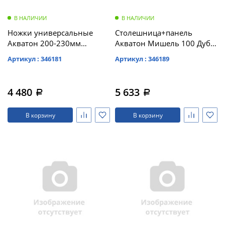
В НАЛИЧИИ
В НАЛИЧИИ
Ножки универсальные
Столешница+панель
Акватон 200-230мм
Акватон Мишель 100 Дуб
(1A280803SD000)
Эндгрейн универсальная
Артикул : 346181
Артикул : 346189
1A277103MIX40
4 480
5 633
a
a
В корзину
В корзину