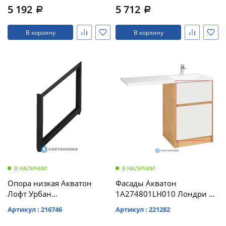
5 192
5 712
a
a
В корзину
В корзину
В НАЛИЧИИ
В НАЛИЧИИ
Опора низкая Акватон
Фасады Акватон
Лофт Урбан
1A274801LH010 Лондри 60
(1A255203LQX70)
Белый
Артикул : 216746
Артикул : 221282