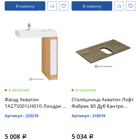
кабина
кабина
В корзину
В корзину
AvaCan
AvaCan
L910
L910
(L910)
(L910)
Душевой
Душевой
уголок
уголок
ABBER
ABBER
Schwarzer
Schwarzer
Diamant
Diamant
AG30120B5-
AG30120B5-
В НАЛИЧИИ
В НАЛИЧИИ
S90B5 +
S90B5 +
поддон
поддон
Фасад Акватон
Столешница Акватон Лофт
(Витрина)
(Витрина)
1A275001LH010 Лондри 20
Фабрик 80 Дуб Кантри
Белый
(1A243003LTDY0)
Артикул : 223210
Артикул : 218519
5 008
5 034
a
a