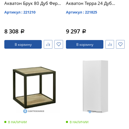
Акватон Брук 80 Дуб Ферр
Акватон Терра 24 Дуб
(1A201501BCDF0)
Кантри/Антрацит
Артикул : 221210
Артикул : 221825
(1A247403TEKA0)
8 308
9 297
a
a
В корзину
В корзину
В НАЛИЧИИ
В НАЛИЧИИ