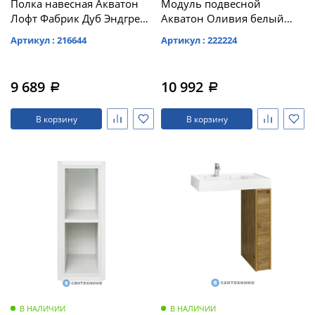
Полка навесная Акватон
Модуль подвесной
Лофт Фабрик Дуб Эндгрейн
Акватон Оливия белый
(1A242703LTDU0)
матовый левый
Артикул : 216644
Артикул : 222224
(1A254703OL01L)
9 689
10 992
a
a
В корзину
В корзину
В НАЛИЧИИ
В НАЛИЧИИ