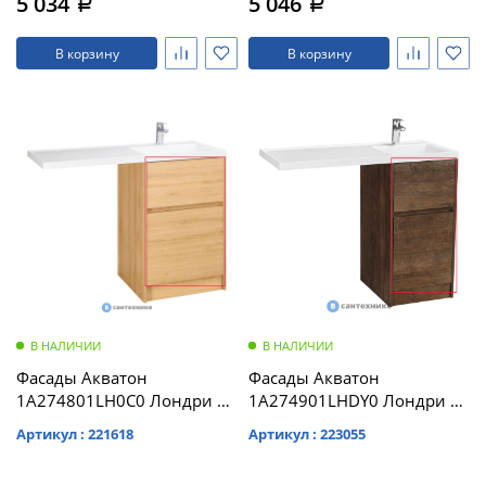
5 034
5 046
a
a
В корзину
В корзину
В НАЛИЧИИ
В НАЛИЧИИ
Фасады Акватон
Фасады Акватон
1A274801LH0C0 Лондри 60
1A274901LHDY0 Лондри 40
Дуб сантана
Дуб кантри
Артикул : 221618
Артикул : 223055