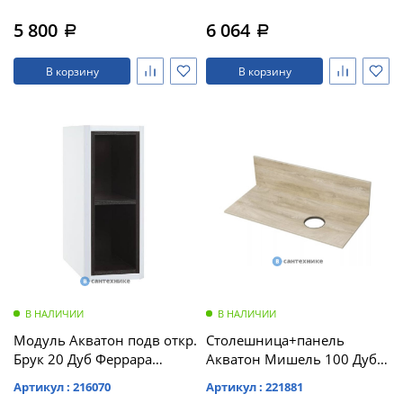
5 800
6 064
a
a
В корзину
В корзину
В НАЛИЧИИ
В НАЛИЧИИ
Модуль Акватон подв откр.
Столешница+панель
Брук 20 Дуб Феррара
Акватон Мишель 100 Дуб
(1A201101BCDF0)
Эндгрейн (1A253103MIX40)
Артикул : 216070
Артикул : 221881