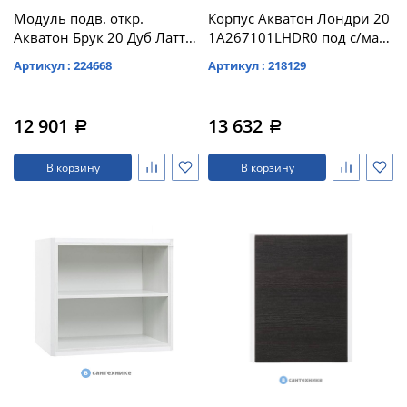
Модуль подв. откр.
Корпус Акватон Лондри 20
Акватон Брук 20 Дуб Латте
1A267101LHDR0 под с/маш
(1A201101BCDL0)
дуб рустикальный, без
Артикул : 224668
Артикул : 218129
фасада
12 901
13 632
a
a
В корзину
В корзину