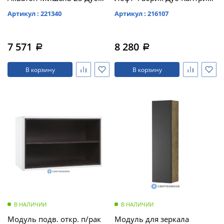
Эндгрейн/Белый
(1A242703LTDY0)
Артикул : 221340
Артикул : 216107
(1A244303MIX40)
7 571
8 280
a
a
В корзину
В корзину
В НАЛИЧИИ
В НАЛИЧИИ
Модуль подв. откр. п/рак
Модуль для зеркала