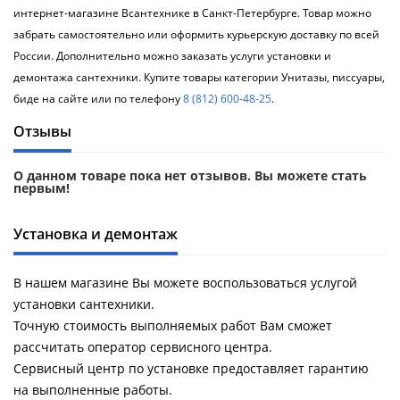
Душевой
Душевой
интернет-магазине Всантехнике в Санкт-Петербурге. Товар можно
уголок
уголок
забрать самостоятельно или оформить курьерскую доставку по всей
BelBagno
BelBagno
России. Дополнительно можно заказать услуги установки и
UNO-AH-
UNO-AH-
1-120/90-
1-120/90-
демонтажа сантехники. Купите товары категории Унитазы, писсуары,
P-Cr без
P-Cr без
биде на сайте или по телефону
8 (812) 600-48-25
.
поддона
поддона
(витрина)
(витрина)
Отзывы
Все
Все
О данном товаре пока нет отзывов. Вы можете стать
новинки
акции
первым!
Установка и демонтаж
В нашем магазине Вы можете воспользоваться услугой
установки сантехники.
Точную стоимость выполняемых работ Вам сможет
рассчитать оператор сервисного центра.
Сервисный центр по установке предоставляет гарантию
на выполненные работы.