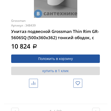
Grossman
Артикул : 348439
Унитаз подвесной Grossman Thin Rim GR-
5606SQ (500х360х362) тонкий ободок, с
тонкой крышкой, микролифт, смыв
10 824
a
торнадо
Положить в корзину
купить в 1 клик
Сравнить
Избранное