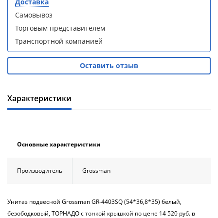
Доставка
кабина
кабина
AvaCan
AvaCan
Самовывоз
L910
L910
Торговым представителем
(L910)
(L910)
Транспортной компанией
Оставить отзыв
Душевой
Душевой
Характеристики
уголок
уголок
ABBER
ABBER
Schwarzer
Schwarzer
Diamant
Diamant
AG30120B5-
AG30120B5-
Основные характеристики
S90B5 +
S90B5 +
поддон
поддон
(Витрина)
(Витрина)
Производитель
Grossman
Унитаз подвесной Grossman GR-4403SQ (54*36,8*35) белый,
безободковый, ТОРНАДО с тонкой крышкой по цене 14 520 руб. в