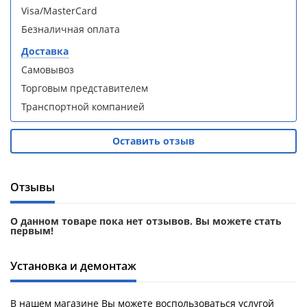
кабина
кабина
Visa/MasterCard
AvaCan
AvaCan
L910
L910
Безналичная оплата
(L910)
(L910)
Доставка
Самовывоз
Торговым представителем
Транспортной компанией
Душевой
Душевой
уголок
уголок
Оставить отзыв
ABBER
ABBER
Schwarzer
Schwarzer
Diamant
Diamant
Отзывы
AG30120B5-
AG30120B5-
S90B5 +
S90B5 +
поддон
поддон
О данном товаре пока нет отзывов. Вы можете стать
(Витрина)
(Витрина)
первым!
Установка и демонтаж
В нашем магазине Вы можете воспользоваться услугой