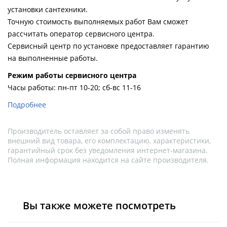
Душевой
Душевой
установки сантехники.
уголок
уголок
Точную стоимость выполняемых работ Вам сможет
BelBagno
BelBagno
рассчитать оператор сервисного центра.
UNO-AH-
UNO-AH-
1-120/90-
1-120/90-
Сервисный центр по установке предоставляет гарантию
P-Cr без
P-Cr без
на выполненные работы.
поддона
поддона
(витрина)
(витрина)
Pежим работы сервисного центра
Часы работы: пн-пт 10-20; сб-вс 11-16
Все
Все
новинки
акции
Подробнее
Производитель оставляет за собой право изменять
внешний вид товара, его комплектацию, характеристики,
гарантийный срок без уведомления интернет-магазина.
Полная информация находится на сайте производителя.
Вы также можете посмотреть