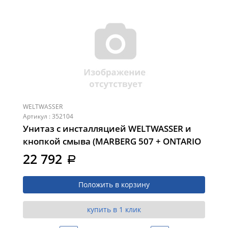
WELTWASSER
Артикул : 352104
Унитаз с инсталляцией WELTWASSER и
кнопкой смыва (MARBERG 507 + ONTARIO
520 MG + MAR 507 SE MT-BL (10000015029))
22 792
a
Положить в корзину
купить в 1 клик