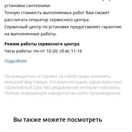
Душевой
Душевой
установки сантехники.
уголок
уголок
Точную стоимость выполняемых работ Вам сможет
BelBagno
BelBagno
рассчитать оператор сервисного центра.
UNO-AH-
UNO-AH-
1-120/90-
1-120/90-
Сервисный центр по установке предоставляет гарантию
P-Cr без
P-Cr без
на выполненные работы.
поддона
поддона
(витрина)
(витрина)
Pежим работы сервисного центра
Часы работы: пн-пт 10-20; сб-вс 11-16
Все
Все
новинки
акции
Подробнее
Производитель оставляет за собой право изменять
внешний вид товара, его комплектацию, характеристики,
гарантийный срок без уведомления интернет-магазина.
Полная информация находится на сайте производителя.
Вы также можете посмотреть