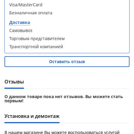
кабина
кабина
Visa/MasterCard
AvaCan
AvaCan
L910
L910
Безналичная оплата
(L910)
(L910)
Доставка
Самовывоз
Торговым представителем
Транспортной компанией
Душевой
Душевой
уголок
уголок
Оставить отзыв
ABBER
ABBER
Schwarzer
Schwarzer
Diamant
Diamant
Отзывы
AG30120B5-
AG30120B5-
S90B5 +
S90B5 +
поддон
поддон
О данном товаре пока нет отзывов. Вы можете стать
(Витрина)
(Витрина)
первым!
Установка и демонтаж
В нашем магазине Вы можете воспользоваться услугой