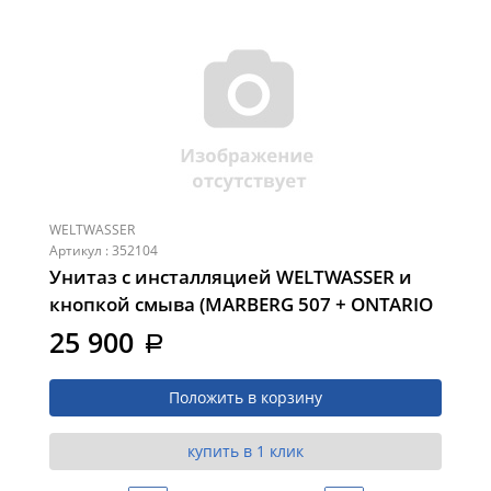
WELTWASSER
Артикул : 352104
Унитаз с инсталляцией WELTWASSER и
кнопкой смыва (MARBERG 507 + ONTARIO
520 MG + MAR 507 SE MT-BL (10000015029))
25 900
a
Положить в корзину
купить в 1 клик