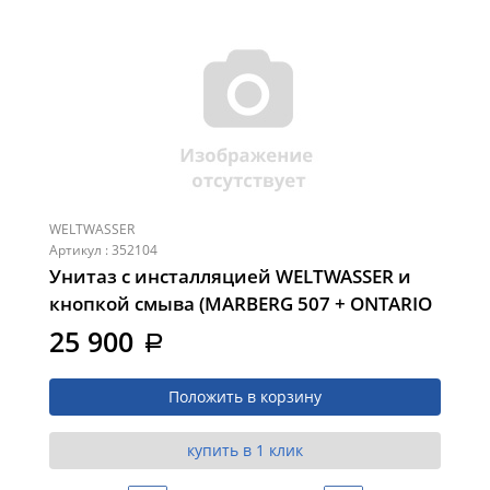
WELTWASSER
Артикул : 352104
Унитаз с инсталляцией WELTWASSER и
кнопкой смыва (MARBERG 507 + ONTARIO
520 MG + MAR 507 SE MT-BL (10000015029))
25 900
a
Положить в корзину
купить в 1 клик