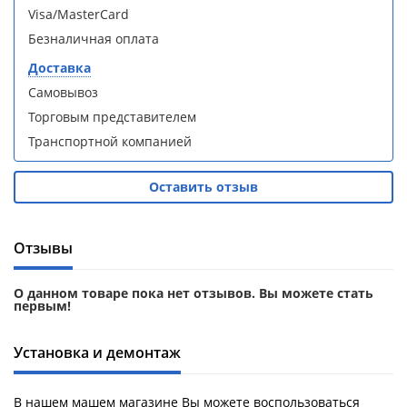
Aqwella
Aqwella
Visa/MasterCard
Fargo 60
Fargo 60
Безналичная оплата
(тумба с
(тумба с
раковиной
раковиной
Доставка
+ зеркало)
+ зеркало)
Самовывоз
(витрина)
(витрина)
Торговым представителем
Транспортной компанией
Оставить отзыв
Душевое
Душевое
ограждение
ограждение
WELTWASSER
WELTWASSER
Отзывы
WW500 С
WW500 С
100/159
100/159
О данном товаре пока нет отзывов. Вы можете стать
1000х1000х1590
1000х1000х1590
первым!
мм без поддона
мм без поддона
(витрина)
(витрина)
Установка и демонтаж
Все
Все
новинки
акции
В нашем машем магазине Вы можете воспользоваться