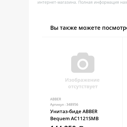
интернет-магазина. Полная информация нах
Вы также можете посмотр
ABBER
Артикул : 348956
Унитаз-биде ABBER
Bequem AC1121SMB
подвесной черный