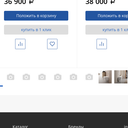
36 900
38 000
a
a
и кнопкой AC0120 хром
и кнопкой AC01
глянцевый (AC1219TC-
белая матовая (A
Положить в корзину
Положить в ко
AC0105-AC0120)
AC0105-AC0120M
купить в 1 клик
купить в 1 к
Сравнить
Избранное
Сравнить
Каталог
Бренды
i