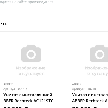
одится на сайте производителя.
еть
ABBER
ABBER
Артикул : 348735
Артикул : 348740
Унитаз с инсталляцией
Унитаз с инстал
BBER Rechteck AC1219TC
ABBER Rechteck 
белый, с закрытым дном
белый, с закрыт