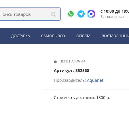
 50 цв.дуб веллингтон табак (335874)
c 10:00 до 19:
Без выходных
quanet Нота new 50 цв.дуб в
ДОСТАВКА
САМОВЫВОЗ
ОПЛАТА
ВЫСТАВОЧНЫЙ
НЕТ В НАЛИЧИИ
Артикул : 352568
Производитель
:
Aquanet
Стоимость доставки: 1800 р.