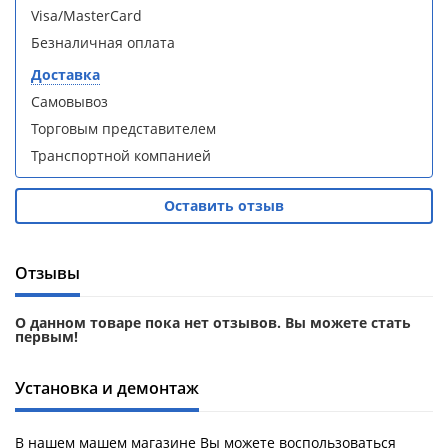
Aqwella
Aqwella
Visa/MasterCard
Fargo 60
Fargo 60
Безналичная оплата
(тумба с
(тумба с
раковиной
раковиной
Доставка
+ зеркало)
+ зеркало)
Самовывоз
(витрина)
(витрина)
Торговым представителем
Транспортной компанией
Оставить отзыв
Душевое
Душевое
ограждение
ограждение
WELTWASSER
WELTWASSER
Отзывы
WW500 С
WW500 С
100/159
100/159
О данном товаре пока нет отзывов. Вы можете стать
1000х1000х1590
1000х1000х1590
первым!
мм без поддона
мм без поддона
(витрина)
(витрина)
Установка и демонтаж
Все
Все
новинки
акции
В нашем машем магазине Вы можете воспользоваться