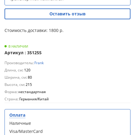
кабина
кабина
AvaCan
AvaCan
L910
L910
Оставить отзыв
(L910)
(L910)
Стоимость доставки: 1800 р.
В НАЛИЧИИ
Артикул : 351255
Душевой
Душевой
уголок
уголок
Производитель
:
Frank
ABBER
ABBER
Длина, см
: 120
Schwarzer
Schwarzer
Ширина, см
: 80
Diamant
Diamant
AG30120B5-
AG30120B5-
Высота, см
: 215
S90B5 +
S90B5 +
Форма
: нестандартная
поддон
поддон
Страна
: Германия/Китай
(Витрина)
(Витрина)
Оплата
Наличные
Visa/MasterCard