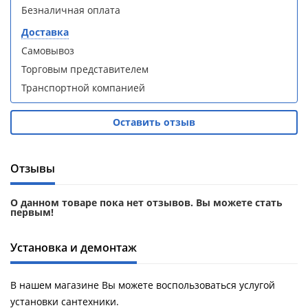
Душевой
Душевой
Безналичная оплата
уголок
уголок
Доставка
BelBagno
BelBagno
UNO-AH-
UNO-AH-
Самовывоз
1-120/90-
1-120/90-
Торговым представителем
P-Cr без
P-Cr без
поддона
поддона
Транспортной компанией
(витрина)
(витрина)
Оставить отзыв
Все
Все
новинки
акции
Отзывы
О данном товаре пока нет отзывов. Вы можете стать
первым!
Установка и демонтаж
В нашем магазине Вы можете воспользоваться услугой
установки сантехники.