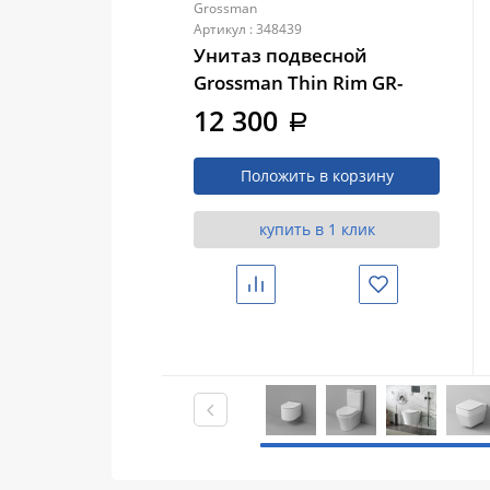
Grossman
Артикул : 348439
Унитаз подвесной
Grossman Thin Rim GR-
5606SQ (500х360х362)
12 300
a
тонкий ободок, с тонкой
крышкой, микролифт,
Положить в корзину
смыв торнадо
купить в 1 клик
Сравнить
Избранное