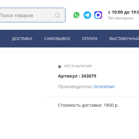
2 в 1: инсталляция Grossman 901.K31.01.000+ унитаз GR-5502 impuls (901.5
c 10:00 до 19:
Без выходных
талляция Grossman 901.K31.01.
00)
ДОСТАВКА
САМОВЫВОЗ
ОПЛАТА
ВЫСТАВОЧНЫЙ
НЕТ В НАЛИЧИИ
Артикул : 343079
Производитель
:
Grossman
Стоимость доставки: 1800 р.