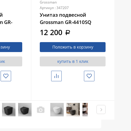
Grossman
Gro
Артикул : 347207
Арти
ой
Унитаз подвесной
Ун
m GR-
Grossman GR-4410SQ
Gr
355)
(530х365х370)
56
12 200
1
a
белый с
безободковый, смыв
бе
,
торнадо, с тонкой
кр
рзину
Положить в корзину
в
крышкой, микролифт
лик
купить в 1 клик
Избранное
Сравнить
Избранное