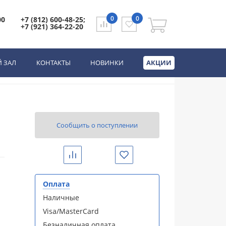
502.01.000)
0
0
00
+7 (812) 600-48-25;
+7 (921) 364-22-20
000+ унитаз GR-5502
 ЗАЛ
КОНТАКТЫ
НОВИНКИ
АКЦИИ
Сообщить о поступлении
Сравнить
Избранное
Оплата
Наличные
Visa/MasterCard
Безналичная оплата