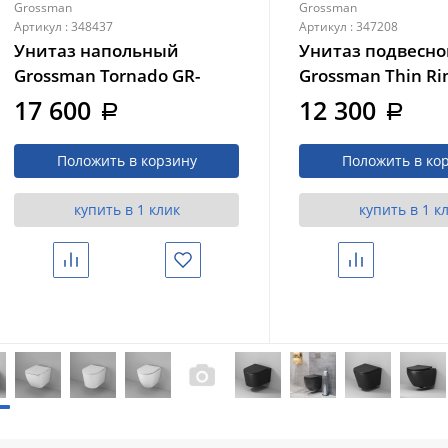
Grossman
Grossman
Артикул : 348437
Артикул : 347208
Унитаз напольный
Унитаз подвесн
Grossman Tornado GR-
Grossman Thin Ri
4485SQ (650х365х825)
5604SQ (520х360х
17 600
12 300
a
a
безободковый,с тонкой
тонкий ободок, 
крышкой, микролифт,
тонкой крышкой
Положить в корзину
Положить в ко
смыв торнадо
микролифт, смы
торнадо
купить в 1 клик
купить в 1 к
Сравнить
Избранное
Сравнить