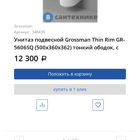
Grossman
Артикул : 348439
Унитаз подвесной Grossman Thin Rim GR-
5606SQ (500х360х362) тонкий ободок, с
тонкой крышкой, микролифт, смыв
12 300
a
торнадо
Положить в корзину
купить в 1 клик
Сравнить
Избранное