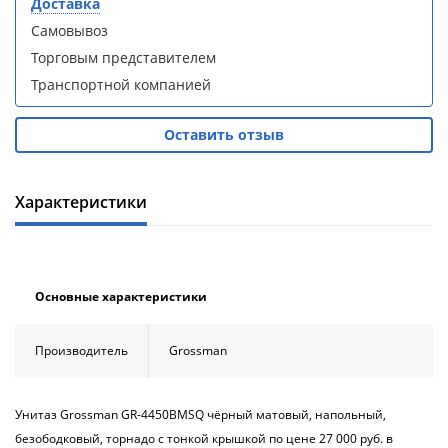
Доставка
кабина
кабина
AvaCan
AvaCan
Самовывоз
L910
L910
Торговым представителем
(L910)
(L910)
Транспортной компанией
Оставить отзыв
Душевой
Душевой
Характеристики
уголок
уголок
ABBER
ABBER
Schwarzer
Schwarzer
Diamant
Diamant
AG30120B5-
AG30120B5-
Основные характеристики
S90B5 +
S90B5 +
поддон
поддон
(Витрина)
(Витрина)
Производитель
Grossman
Унитаз Grossman GR-4450BMSQ чёрный матовый, напольный,
безободковый, торнадо с тонкой крышкой по цене 27 000 руб. в