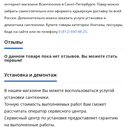
Душевой
Душевой
интернет-магазине Всантехнике в Санкт-Петербурге. Товар можно
уголок
уголок
забрать самостоятельно или оформить курьерскую доставку по всей
BelBagno
BelBagno
России. Дополнительно можно заказать услуги установки и
UNO-AH-
UNO-AH-
1-120/90-
1-120/90-
демонтажа сантехники. Купите товары категории Унитазы, писсуары,
P-Cr без
P-Cr без
биде на сайте или по телефону
8 (812) 600-48-25
.
поддона
поддона
(витрина)
(витрина)
Отзывы
Все
Все
О данном товаре пока нет отзывов. Вы можете стать
новинки
акции
первым!
Установка и демонтаж
В нашем магазине Вы можете воспользоваться услугой
установки сантехники.
Точную стоимость выполняемых работ Вам сможет
рассчитать оператор сервисного центра.
Сервисный центр по установке предоставляет гарантию
на выполненные работы.