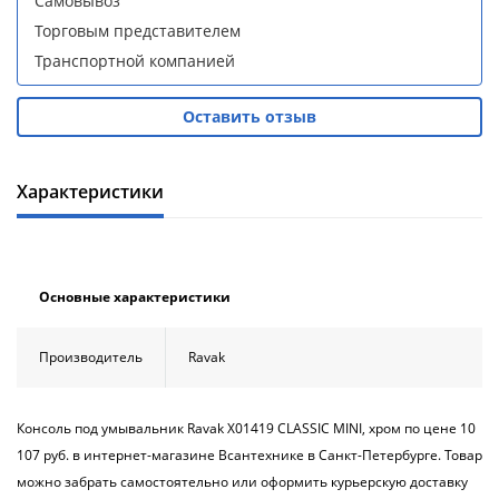
Самовывоз
Aqwella
Aqwella
Торговым представителем
Fargo 60
Fargo 60
(тумба с
(тумба с
Транспортной компанией
раковиной
раковиной
+ зеркало)
+ зеркало)
Оставить отзыв
(витрина)
(витрина)
Характеристики
Душевое
Душевое
ограждение
ограждение
Основные характеристики
WELTWASSER
WELTWASSER
WW500 С
WW500 С
100/159
100/159
Производитель
Ravak
1000х1000х1590
1000х1000х1590
мм без поддона
мм без поддона
(витрина)
(витрина)
Консоль под умывальник Ravak X01419 CLASSIC MINI, хром по цене 10
107 руб. в интернет-магазине Всантехнике в Санкт-Петербурге. Товар
Все
Все
новинки
акции
можно забрать самостоятельно или оформить курьерскую доставку