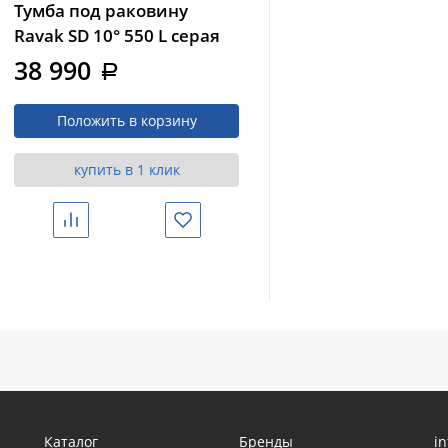
Тумба под раковину
Ravak SD 10° 550 L серая
(X000000740)
38 990
a
Положить в корзину
купить в 1 клик
Сравнить
Избранное
Каталог
Бренды
i