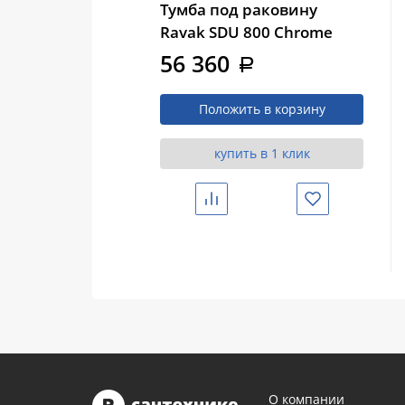
Тумба под раковину
Ravak SDU 800 Chrome
белая/белая (X000000534)
56 360
a
Положить в корзину
купить в 1 клик
Сравнить
Избранное
О компании