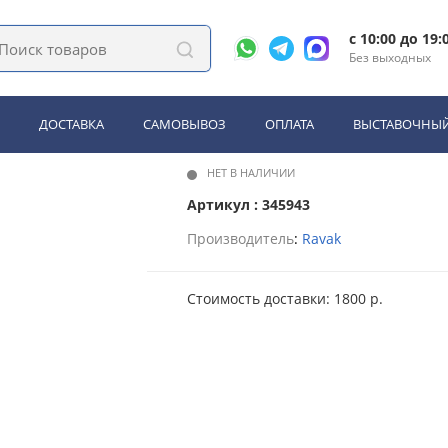
ы под раковину в ванную
Тумба под раковину Ravak SDU Praktik S R бере
c 10:00 до 19:
Без выходных
avak SDU Praktik S R береза\
ДОСТАВКА
САМОВЫВОЗ
ОПЛАТА
ВЫСТАВОЧНЫЙ
НЕТ В НАЛИЧИИ
Артикул : 345943
Производитель
:
Ravak
Стоимость доставки: 1800 р.