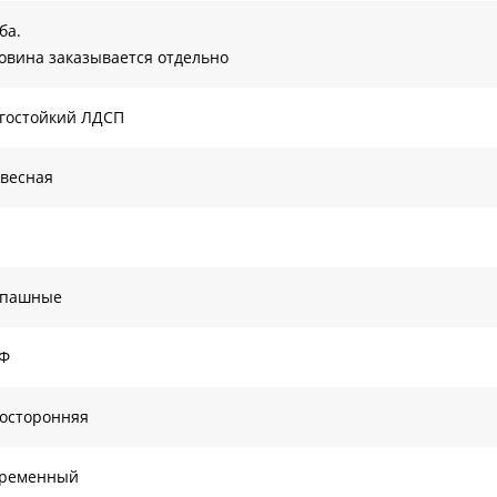
ба.
овина заказывается отдельно
гостойкий ЛДСП
весная
спашные
Ф
осторонняя
временный