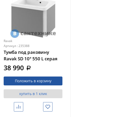
Ravak
Артикул : 235388
Тумба под раковину
Ravak SD 10° 550 L серая
(X000000740)
38 990
a
Положить в корзину
купить в 1 клик
Сравнить
Избранное