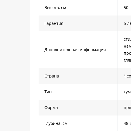
Высота, см
50
Гарантия
5 л
сти
нам
Дополнительная информация
про
гля
Страна
Че
Тип
тум
Форма
пря
Глубина, см
48.