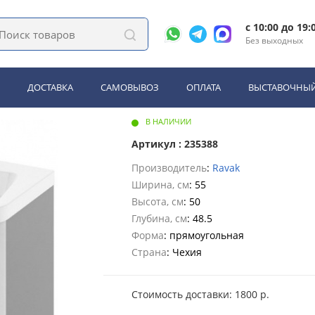
ы под раковину в ванную
Тумба под раковину Ravak SD 10° 550 L серая (
c 10:00 до 19:
Без выходных
avak SD 10° 550 L серая (X00
ДОСТАВКА
САМОВЫВОЗ
ОПЛАТА
ВЫСТАВОЧНЫЙ
В НАЛИЧИИ
Артикул : 235388
Производитель
:
Ravak
Ширина, см
: 55
Высота, см
: 50
Глубина, см
: 48.5
Форма
: прямоугольная
Страна
: Чехия
Стоимость доставки: 1800 р.