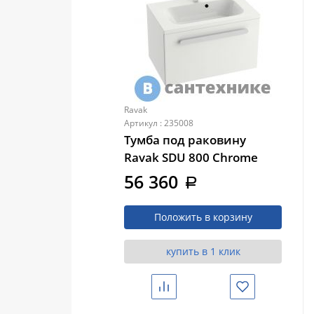
Ravak
Артикул : 235008
Тумба под раковину
Ravak SDU 800 Chrome
белая/белая (X000000534)
56 360
a
Положить в корзину
купить в 1 клик
Сравнить
Избранное