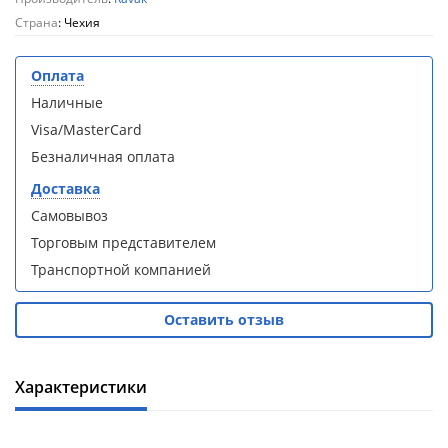
кабина
кабина
AvaCan
AvaCan
Страна
: Чехия
L910
L910
(L910)
(L910)
Оплата
Наличные
Visa/MasterCard
Безналичная оплата
Душевой
Душевой
Доставка
уголок
уголок
Самовывоз
ABBER
ABBER
Schwarzer
Schwarzer
Торговым представителем
Diamant
Diamant
Транспортной компанией
AG30120B5-
AG30120B5-
S90B5 +
S90B5 +
поддон
поддон
Оставить отзыв
(Витрина)
(Витрина)
Характеристики