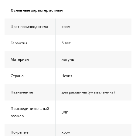
Душевой
Душевой
уголок
уголок
Основные характеристики
BelBagno
BelBagno
UNO-AH-
UNO-AH-
1-120/90-
1-120/90-
Цвет производителя
хром
P-Cr без
P-Cr без
поддона
поддона
Гарантия
5 лет
(витрина)
(витрина)
Все
Все
Материал
латунь
новинки
акции
Страна
Чехия
Назначение
для раковины (умывальника)
Присоединительный
3/8"
размер
Покрытие
хром