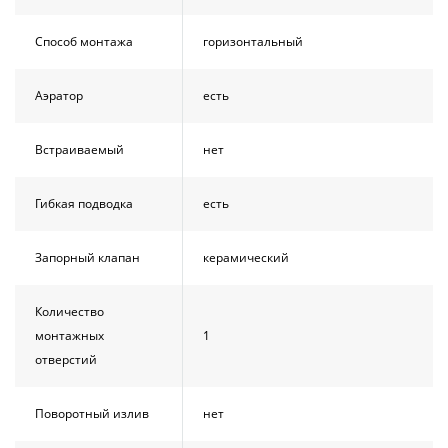
Способ монтажа
горизонтальный
Аэратор
есть
Встраиваемый
нет
Гибкая подводка
есть
Запорный клапан
керамический
Количество
монтажных
1
отверстий
Поворотный излив
нет